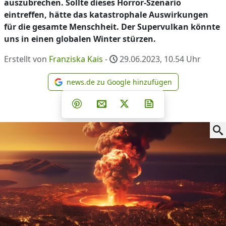
auszubrechen. Sollte dieses Horror-Szenario
eintreffen, hätte das katastrophale Auswirkungen
für die gesamte Menschheit. Der Supervulkan könnte
uns in einen globalen Winter stürzen.
Erstellt von
Franziska Kais
-
29.06.2023, 10.54
Uhr
news.de zu Google hinzufügen
news.de zu Google hinzufüg
Teilen auf Facebook
Teilen auf Whatsapp
Teilen auf Telegram
Teilen auf Pinterest
Per E-Mail teilen
Post auf X
Newsletter abonni