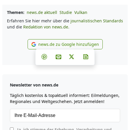
Themen:
news.de aktuell
Studie
Vulkan
Erfahren Sie hier mehr über die
journalistischen Standards
und die
Redaktion von news.de.
news.de zu Google hinzufügen
news.de zu Google hinzufüg
Teilen auf Facebook
Teilen auf Whatsapp
Teilen auf Telegram
Teilen auf Pinterest
Per E-Mail teilen
Post auf X
Newsletter abonni
Newsletter von news.de
Täglich kostenlos & topaktuell informiert: Eilmeldungen,
Regionales und Weltgeschehen. Jetzt anmelden!
Ja, ich stimme der Erhebung, Verarbeitung und