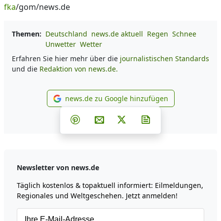
fka
/gom/news.de
Themen:
Deutschland
news.de aktuell
Regen
Schnee
Unwetter
Wetter
Erfahren Sie hier mehr über die
journalistischen Standards
und die
Redaktion von news.de.
news.de zu Google hinzufügen
news.de zu Google hinzufüg
Teilen auf Facebook
Teilen auf Whatsapp
Teilen auf Telegram
Teilen auf Pinterest
Per E-Mail teilen
Post auf X
Newsletter abonni
Newsletter von news.de
Täglich kostenlos & topaktuell informiert: Eilmeldungen,
Regionales und Weltgeschehen. Jetzt anmelden!