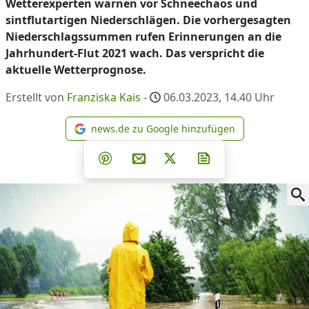
Wetterexperten warnen vor Schneechaos und
sintflutartigen Niederschlägen. Die vorhergesagten
Niederschlagssummen rufen Erinnerungen an die
Jahrhundert-Flut 2021 wach. Das verspricht die
aktuelle Wetterprognose.
Erstellt von
Franziska Kais
-
06.03.2023, 14.40
Uhr
news.de zu Google hinzufügen
news.de zu Google hinzufüg
Teilen auf Facebook
Teilen auf Whatsapp
Teilen auf Telegram
Teilen auf Pinterest
Per E-Mail teilen
Post auf X
Newsletter abonni