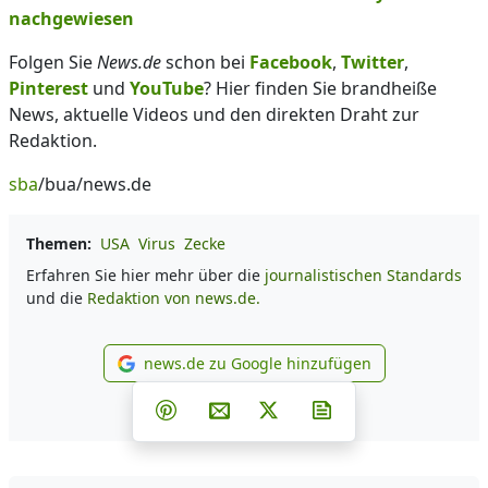
nachgewiesen
Folgen Sie
News.de
schon bei
Facebook
,
Twitter
,
Pinterest
und
YouTube
? Hier finden Sie brandheiße
News, aktuelle Videos und den direkten Draht zur
Redaktion.
sba
/bua/news.de
Themen:
USA
Virus
Zecke
Erfahren Sie hier mehr über die
journalistischen Standards
und die
Redaktion von news.de.
news.de zu Google hinzufügen
news.de zu Google hinzufüg
Teilen auf Facebook
Teilen auf Whatsapp
Teilen auf Telegram
Teilen auf Pinterest
Per E-Mail teilen
Post auf X
Newsletter abonni