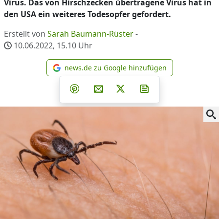
Virus. Das von Hirschzecken übertragene Virus hat in
den USA ein weiteres Todesopfer gefordert.
Erstellt von
Sarah Baumann-Rüster
-
10.06.2022, 15.10
Uhr
news.de zu Google hinzufügen
news.de zu Google hinzufüg
Teilen auf Facebook
Teilen auf Whatsapp
Teilen auf Telegram
Teilen auf Pinterest
Per E-Mail teilen
Post auf X
Newsletter abonni