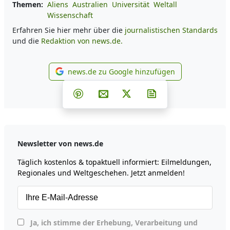
Themen:
Aliens
Australien
Universität
Weltall
Wissenschaft
Erfahren Sie hier mehr über die
journalistischen Standards
und die
Redaktion von news.de.
news.de zu Google hinzufügen
news.de zu Google hinzufüg
Teilen auf Facebook
Teilen auf Whatsapp
Teilen auf Telegram
Teilen auf Pinterest
Per E-Mail teilen
Post auf X
Newsletter abonni
Newsletter von news.de
Täglich kostenlos & topaktuell informiert: Eilmeldungen,
Regionales und Weltgeschehen. Jetzt anmelden!
Ja, ich stimme der Erhebung, Verarbeitung und