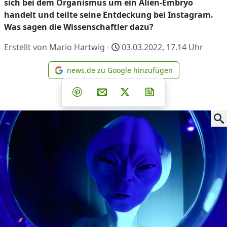
sich bei dem Organismus um ein Alien-Embryo
handelt und teilte seine Entdeckung bei Instagram.
Was sagen die Wissenschaftler dazu?
Erstellt von Mario Hartwig -
03.03.2022, 17.14
Uhr
news.de zu Google hinzufügen
news.de zu Google hinzufüg
Teilen auf Facebook
Teilen auf Whatsapp
Teilen auf Telegram
Teilen auf Pinterest
Per E-Mail teilen
Post auf X
Newsletter abonni