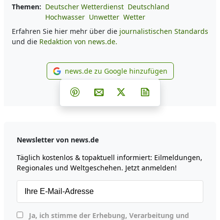
Themen:
Deutscher Wetterdienst
Deutschland
Hochwasser
Unwetter
Wetter
Erfahren Sie hier mehr über die
journalistischen Standards
und die
Redaktion von news.de.
news.de zu Google hinzufügen
news.de zu Google hinzufüg
Teilen auf Facebook
Teilen auf Whatsapp
Teilen auf Telegram
Teilen auf Pinterest
Per E-Mail teilen
Post auf X
Newsletter abonni
Newsletter von news.de
Täglich kostenlos & topaktuell informiert: Eilmeldungen,
Regionales und Weltgeschehen. Jetzt anmelden!
Ja, ich stimme der Erhebung, Verarbeitung und