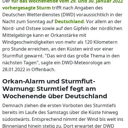
Der
für das Wochenende vom 29. und 30. Januar 2022
vorhergesagte Sturm
trifft nach Angaben des
Deutschen Wetterdienstes (DWD) voraussichtlich in der
Nacht zum Sonntag auf
Deutschland
. Vor allem an der
Nord- und Ostsee sowie auf den Gipfeln der nördlichen
Mittelgebirge kann er Orkanstärke mit
Windgeschwindigkeiten von mehr als 120 Kilometern
pro Stunde erreichen, an den Küsten wird vor einer
Sturmflut gewarnt. "Das wird das große Thema in den
nächsten Tagen", sagte ein DWD-Meteorologe am
28.01.2022 in Offenbach.
Orkan-Alarm und Sturmflut-
Warnung: Sturmtief fegt am
Wochenende über Deutschland
Demnach ziehen die ersten Vorboten des Sturmtiefs
bereits im Laufe des Samstags über die Küste hinweg
südostwärts. Entsprechend nimmt der Wind bis weit ins
Binnenland hinein stetig zu. Dort erwartet der DWD