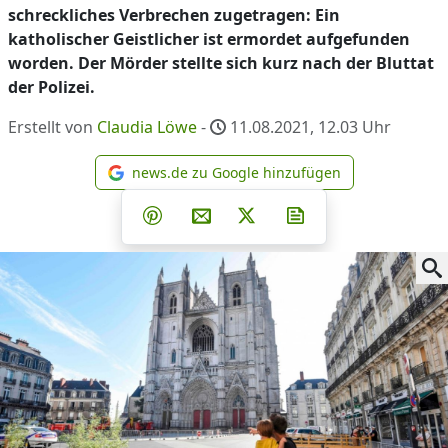
schreckliches Verbrechen zugetragen: Ein
katholischer Geistlicher ist ermordet aufgefunden
worden. Der Mörder stellte sich kurz nach der Bluttat
der Polizei.
Erstellt von
Claudia Löwe
-
11.08.2021, 12.03
Uhr
news.de zu Google hinzufügen
news.de zu Google hinzufüg
Teilen auf Facebook
Teilen auf Whatsapp
Teilen auf Telegram
Teilen auf Pinterest
Per E-Mail teilen
Post auf X
Newsletter abonni