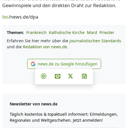
Gewinnspiele und den direkten Draht zur Redaktion.
loc
/news.de/dpa
Themen:
Frankreich
Katholische Kirche
Mord
Priester
Erfahren Sie hier mehr über die
journalistischen Standards
und die
Redaktion von news.de.
news.de zu Google hinzufügen
news.de zu Google hinzufüg
Teilen auf Facebook
Teilen auf Whatsapp
Teilen auf Telegram
Teilen auf Pinterest
Per E-Mail teilen
Post auf X
Newsletter abonni
Newsletter von news.de
Täglich kostenlos & topaktuell informiert: Eilmeldungen,
Regionales und Weltgeschehen. Jetzt anmelden!