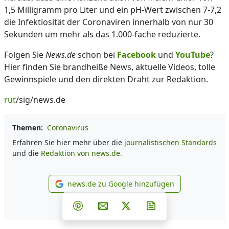
1,5 Milligramm pro Liter und ein pH-Wert zwischen 7-7,2
die Infektiosität der Coronaviren innerhalb von nur 30
Sekunden um mehr als das 1.000-fache reduzierte.
Folgen Sie
News.de
schon bei
Facebook
und
YouTube
?
Hier finden Sie brandheiße News, aktuelle Videos, tolle
Gewinnspiele und den direkten Draht zur Redaktion.
rut
/sig/news.de
Themen:
Coronavirus
Erfahren Sie hier mehr über die
journalistischen Standards
und die
Redaktion von news.de.
news.de zu Google hinzufügen
news.de zu Google hinzufüg
Teilen auf Facebook
Teilen auf Whatsapp
Teilen auf Telegram
Teilen auf Pinterest
Per E-Mail teilen
Post auf X
Newsletter abonni