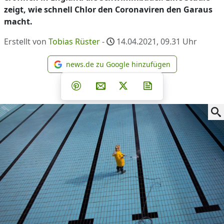
zeigt, wie schnell Chlor den Coronaviren den Garaus
macht.
Erstellt von
Tobias Rüster
-
14.04.2021, 09.31
Uhr
news.de zu Google hinzufügen
news.de zu Google hinzufüg
Teilen auf Facebook
Teilen auf Whatsapp
Teilen auf Telegram
Teilen auf Pinterest
Per E-Mail teilen
Post auf X
Newsletter abonni