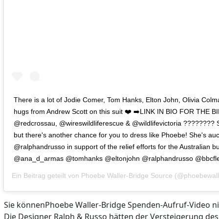
There is a lot of Jodie Comer, Tom Hanks, Elton John, Olivia Colm
hugs from Andrew Scott on this suit ❤️ ➡️LINK IN BIO FOR THE BID
@redcrossau, @wireswildliferescue & @wildlifevictoria ???????? 
but there's another chance for you to dress like Phoebe! She's au
@ralphandrusso in support of the relief efforts for the Australian 
@ana_d_armas @tomhanks @eltonjohn @ralphandrusso @bbcfl
Ein Beitrag geteilt von
Phoebe Waller-Bridge Source
(@phoebewall
Sie könnenPhoebe Waller-Bridge Spenden-Aufruf-Video n
Die Designer Ralph & Russo hätten der Versteigerung des