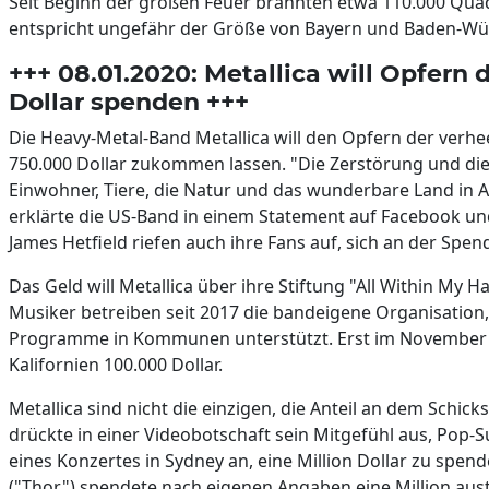
Seit Beginn der großen Feuer brannten etwa 110.000 Quad
entspricht ungefähr der Größe von Bayern und Baden-
+++ 08.01.2020: Metallica will Opfern
Dollar spenden +++
Die Heavy-Metal-Band Metallica will den Opfern der verh
750.000 Dollar zukommen lassen. "Die Zerstörung und die 
Einwohner, Tiere, die Natur und das wunderbare Land in A
erklärte die US-Band in einem Statement auf Facebook und
James Hetfield riefen auch ihre Fans auf, sich an der Spen
Das Geld will Metallica über ihre Stiftung "All Within My 
Musiker betreiben seit 2017 die bandeigene Organisation,
Programme in Kommunen unterstützt. Erst im November 
Kalifornien 100.000 Dollar.
Metallica sind nicht die einzigen, die Anteil an dem Schick
drückte in einer Videobotschaft sein Mitgefühl aus, Pop-
eines Konzertes in Sydney an, eine Million Dollar zu spe
("Thor") spendete nach eigenen Angaben eine Million austr