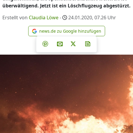
überwältigend. Jetzt ist ein Löschflugzeug abgestürzt.
Erstellt von
Claudia Löwe
-
24.01.2020, 07.26
Uhr
news.de zu Google hinzufügen
news.de zu Google hinzufüg
Teilen auf Facebook
Teilen auf Whatsapp
Teilen auf Telegram
Teilen auf Pinterest
Per E-Mail teilen
Post auf X
Newsletter abonni