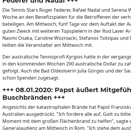
Federer und Nadal +++
Die Tennis-Stars Roger Federer, Rafael Nadal und Serena
Woche an den Benefizspielen für die Betroffenen der ver
beteiligen. Am Mittwoch, fünf Tage vor dem Auftakt der Au
guten Zweck mit weiteren Topspielern in der Rod Laver A
Naomi Osaka, Caroline Wozniacki, Stefanos Tsitsipas und 
teilten die Veranstalter am Mittwoch mit.
Der australische Tennisprofi Kyrgios hatte in der vergan
in den kommenden Wochen 200 australische Dollar zu zah
gefolgt. Auch die Bad Oldesloerin Julia Görges und der S
schon Spenden zugesagt.
+++ 08.01.2020: Papst äußert Mitgefüh
Buschbränden +++
Angesichts der katastrophalen Brände hat Papst Franzisku
Australien ausgedrückt. "Ich fordere alle auf, Gott zu bi
Moment mit dem großen Flächenbrand zu helfen", sagte 
Generalaudienz am Mittwoch in Rom. "Ich stehe dem austr