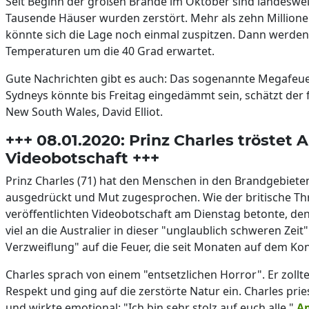
Seit Beginn der großen Brände im Oktober sind landes
Tausende Häuser wurden zerstört. Mehr als zehn Millionen
könnte sich die Lage noch einmal zuspitzen. Dann werden
Temperaturen um die 40 Grad erwartet.
Gute Nachrichten gibt es auch: Das sogenannte Megafeu
Sydneys könnte bis Freitag eingedämmt sein, schätzt der f
New South Wales, David Elliot.
+++ 08.01.2020: Prinz Charles tröstet A
Videobotschaft +++
Prinz Charles (71) hat den Menschen in den Brandgebieten
ausgedrückt und Mut zugesprochen. Wie der britische Thro
veröffentlichten Videobotschaft am Dienstag betonte, den
viel an die Australier in dieser "unglaublich schweren Zei
Verzweiflung" auf die Feuer, die seit Monaten auf dem Ko
Charles sprach von einem "entsetzlichen Horror". Er zol
Respekt und ging auf die zerstörte Natur ein. Charles prie
und wirkte emotional: "Ich bin sehr stolz auf euch alle."
Am