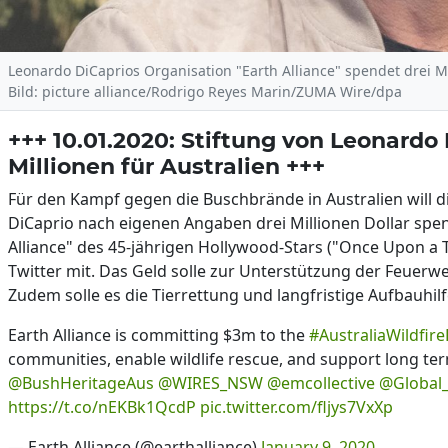
Leonardo DiCaprios Organisation "Earth Alliance" spendet drei Mi
Bild: picture alliance/Rodrigo Reyes Marin/ZUMA Wire/dpa
+++ 10.01.2020: Stiftung von Leonardo
Millionen für Australien +++
Für den Kampf gegen die Buschbrände in Australien will 
DiCaprio nach eigenen Angaben drei Millionen Dollar spen
Alliance" des 45-jährigen Hollywood-Stars ("Once Upon a 
Twitter mit. Das Geld solle zur Unterstützung der Feuer
Zudem solle es die Tierrettung und langfristige Aufbauhil
Earth Alliance is committing $3m to the
#AustraliaWildfir
communities, enable wildlife rescue, and support long te
@BushHeritageAus
@WIRES_NSW
@emcollective
@Global_
https://t.co/nEKBk1QcdP
pic.twitter.com/fljys7VxXp
— Earth Alliance (@earthalliance)
January 9, 2020