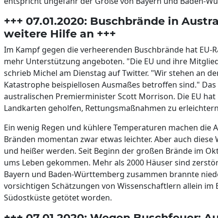
entspricht ungefähr der Größe von Bayern und Baden-
+++ 07.01.2020: Buschbrände in Austra
weitere Hilfe an +++
Im Kampf gegen die verheerenden Buschbrände hat EU-Rat
mehr Unterstützung angeboten. "Die EU und ihre Mitglieds
schrieb Michel am Dienstag auf Twitter. "Wir stehen an der S
Katastrophe beispiellosen Ausmaßes betroffen sind." Das 
australischen Premierminister Scott Morrison. Die EU hat
Landkarten geholfen, Rettungsmaßnahmen zu erleichtern
Ein wenig Regen und kühlere Temperaturen machen die Ar
Bränden momentan zwar etwas leichter. Aber auch diese W
und heißer werden. Seit Beginn der großen Brände im Okt
ums Leben gekommen. Mehr als 2000 Häuser sind zerstört
Bayern und Baden-Württemberg zusammen brannte nieder.
vorsichtigen Schätzungen von Wissenschaftlern allein im
Südostküste getötet worden.
+++ 07.01.2020: Wegen Buschfeuer: Au