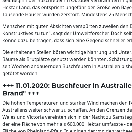
Seit Beginn der Buschfeuer im Oktober verbrannten in gan
Hektar Land, das entspricht ungefähr der Größe von B
Tausende Häuser wurden zerstört. Mindestens 26 Mensc
Menschen mit guten Absichten verspürten zuweilen den
Konstruktives zu tun", sagt der Umweltforscher. Doch sel
könne dazu beitragen, dass sich eine Gegend schneller er
Die erhaltenen Stellen böten wichtige Nahrung und Unter
Bäume als Brutplätze genutzt werden könnten. Schätzung
seit Wochen andauernden Buschfeuern in Australien bishe
getötet worden.
+++ 11.01.2020: Buschfeuer in Australi
Brand" +++
Die hohen Temperaturen und starker Wind machen den F
Australiens weiter schwer zu schaffen. An den Grenzen 
Wales und Victoria vereinten sich in der Nacht zu Samst
der eine Fläche von mehr als 600.000 Hektar umfasste - da
Fläche von Rheinland-Pfalz. In einigen der von den verh