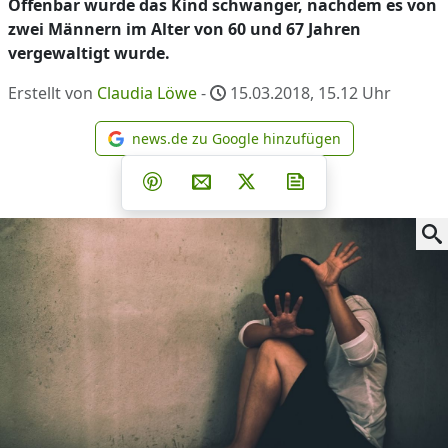
Offenbar wurde das Kind schwanger, nachdem es von
zwei Männern im Alter von 60 und 67 Jahren
vergewaltigt wurde.
Erstellt von
Claudia Löwe
-
15.03.2018, 15.12
Uhr
news.de zu Google hinzufügen
news.de zu Google hinzufüg
Teilen auf Facebook
Teilen auf Whatsapp
Teilen auf Telegram
Teilen auf Pinterest
Per E-Mail teilen
Post auf X
Newsletter abonni