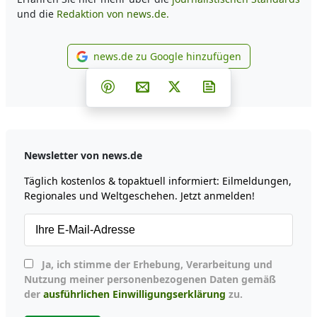
und die
Redaktion von news.de.
news.de zu Google hinzufügen
news.de zu Google hinzufüg
Teilen auf Facebook
Teilen auf Whatsapp
Teilen auf Telegram
Teilen auf Pinterest
Per E-Mail teilen
Post auf X
Newsletter abonni
Newsletter von news.de
Täglich kostenlos & topaktuell informiert: Eilmeldungen,
Regionales und Weltgeschehen. Jetzt anmelden!
Ja, ich stimme der Erhebung, Verarbeitung und
Nutzung meiner personenbezogenen Daten gemäß
der
ausführlichen Einwilligungserklärung
zu.