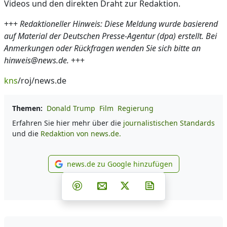
Videos und den direkten Draht zur Redaktion.
+++
Redaktioneller Hinweis: Diese Meldung wurde basierend
auf Material der Deutschen Presse-Agentur (dpa) erstellt. Bei
Anmerkungen oder Rückfragen wenden Sie sich bitte an
hinweis@news.de.
+++
kns
/roj/news.de
Themen:
Donald Trump
Film
Regierung
Erfahren Sie hier mehr über die
journalistischen Standards
und die
Redaktion von news.de.
news.de zu Google hinzufügen
news.de zu Google hinzufüg
Teilen auf Facebook
Teilen auf Whatsapp
Teilen auf Telegram
Teilen auf Pinterest
Per E-Mail teilen
Post auf X
Newsletter abonni