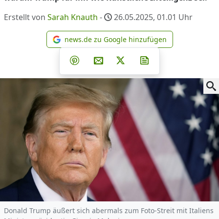
Erstellt von
Sarah Knauth
-
26.05.2025, 01.01
Uhr
news.de zu Google hinzufügen
news.de zu Google hinzufüg
Teilen auf Facebook
Teilen auf Whatsapp
Teilen auf Telegram
Teilen auf Pinterest
Per E-Mail teilen
Post auf X
Newsletter abonni
Donald Trump äußert sich abermals zum Foto-Streit mit Italiens