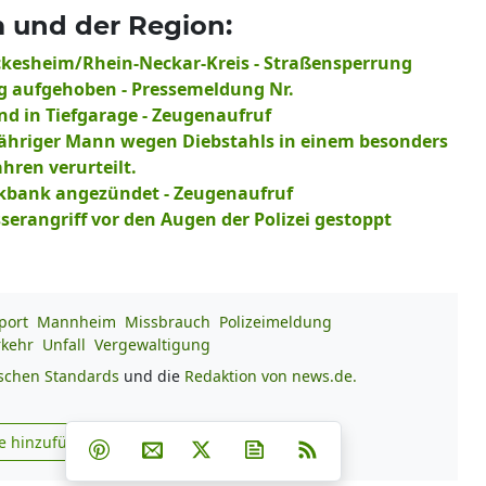
 und der Region:
ckesheim/Rhein-Neckar-Kreis - Straßensperrung
 aufgehoben - Pressemeldung Nr.
nd in Tiefgarage - Zeugenaufruf
jähriger Mann wegen Diebstahls in einem besonders
hren verurteilt.
rkbank angezündet - Zeugenaufruf
erangriff vor den Augen der Polizei gestoppt
port
Mannheim
Missbrauch
Polizeimeldung
rkehr
Unfall
Vergewaltigung
ischen Standards
und die
Redaktion von news.de.
Teilen auf Facebook
Teilen auf Whatsapp
Teilen auf Telegram
e hinzufügen
Teilen auf Pinterest
Per E-Mail teilen
Post auf X
Newsletter abonnieren
RSS
s.de zu Google hinzufügen