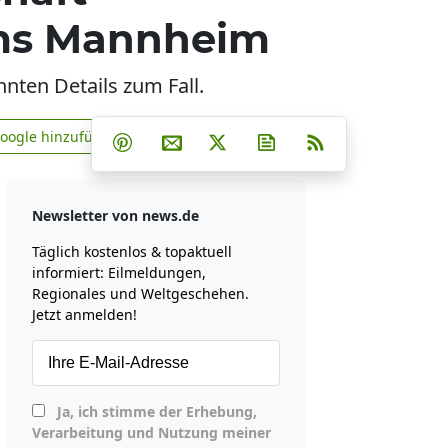
ums Mannheim
nnten Details zum Fall.
Teilen auf Facebook
Teilen auf Whatsapp
Teilen auf Telegram
Google hinzufügen
Teilen auf Pinterest
Per E-Mail teilen
Post auf X
Newsletter abonniere
RSS
news.de zu Google hinzufügen
Newsletter von news.de
Täglich kostenlos & topaktuell
informiert: Eilmeldungen,
Regionales und Weltgeschehen.
Jetzt anmelden!
Ja, ich stimme der Erhebung,
Verarbeitung und Nutzung meiner