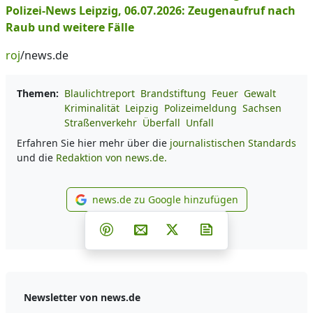
Polizei-News Leipzig, 06.07.2026: Zeugenaufruf nach
Raub und weitere Fälle
roj
/news.de
Themen:
Blaulichtreport
Brandstiftung
Feuer
Gewalt
Kriminalität
Leipzig
Polizeimeldung
Sachsen
Straßenverkehr
Überfall
Unfall
Erfahren Sie hier mehr über die
journalistischen Standards
und die
Redaktion von news.de.
news.de zu Google hinzufügen
news.de zu Google hinzufüg
Teilen auf Facebook
Teilen auf Whatsapp
Teilen auf Telegram
Teilen auf Pinterest
Per E-Mail teilen
Post auf X
Newsletter abonni
Newsletter von news.de