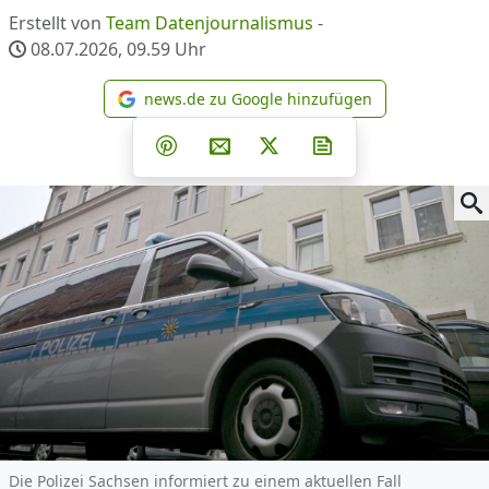
Erstellt von
Team Datenjournalismus
-
08.07.2026, 09.59
Uhr
news.de zu Google hinzufügen
news.de zu Google hinzufüg
Teilen auf Facebook
Teilen auf Whatsapp
Teilen auf Telegram
Teilen auf Pinterest
Per E-Mail teilen
Post auf X
Newsletter abonni
Die Polizei Sachsen informiert zu einem aktuellen Fall