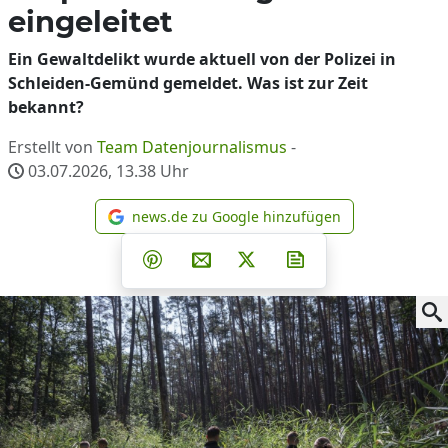
eingeleitet
Ein Gewaltdelikt wurde aktuell von der Polizei in
Schleiden-Gemünd gemeldet. Was ist zur Zeit
bekannt?
Erstellt von
Team Datenjournalismus
-
03.07.2026, 13.38
Uhr
news.de zu Google hinzufügen
news.de zu Google hinzufüg
Teilen auf Facebook
Teilen auf Whatsapp
Teilen auf Telegram
Teilen auf Pinterest
Per E-Mail teilen
Post auf X
Newsletter abonni