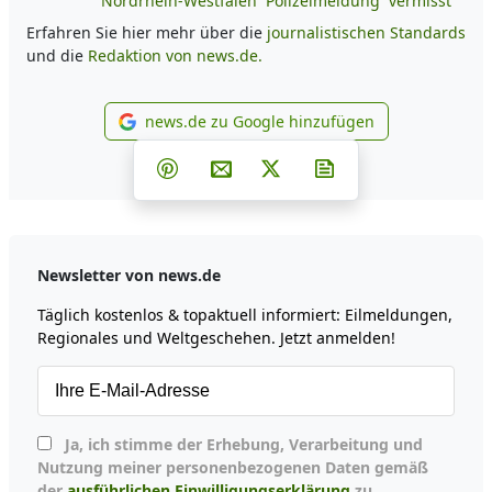
Nordrhein-Westfalen
Polizeimeldung
vermisst
Erfahren Sie hier mehr über die
journalistischen Standards
und die
Redaktion von news.de.
news.de zu Google hinzufügen
news.de zu Google hinzufüg
Teilen auf Facebook
Teilen auf Whatsapp
Teilen auf Telegram
Teilen auf Pinterest
Per E-Mail teilen
Post auf X
Newsletter abonni
Newsletter von news.de
Täglich kostenlos & topaktuell informiert: Eilmeldungen,
Regionales und Weltgeschehen. Jetzt anmelden!
Ja, ich stimme der Erhebung, Verarbeitung und
Nutzung meiner personenbezogenen Daten gemäß
der
ausführlichen Einwilligungserklärung
zu.