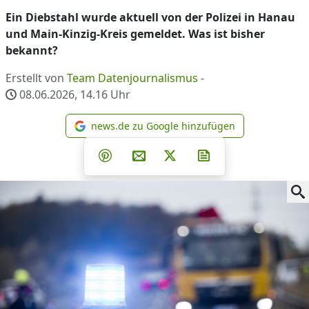
Ein Diebstahl wurde aktuell von der Polizei in Hanau
und Main-Kinzig-Kreis gemeldet. Was ist bisher
bekannt?
Erstellt von
Team Datenjournalismus
-
08.06.2026, 14.16
Uhr
news.de zu Google hinzufügen
news.de zu Google hinzufüg
Teilen auf Facebook
Teilen auf Whatsapp
Teilen auf Telegram
Teilen auf Pinterest
Per E-Mail teilen
Post auf X
Newsletter abonni