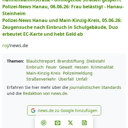
Polizei-News Hanau, 06.06.26: Frau belästigt - Hanau-
Steinheim
Polizei-News Hanau und Main-Kinzig-Kreis, 05.06.26:
Zeugensuche nach Einbruch in Schulgebäude, Duo
erbeutet EC-Karte und hebt Geld ab
roj
/news.de
Themen:
Blaulichtreport
Brandstiftung
Diebstahl
Einbruch
Feuer
Gewalt
Hessen
Kriminalität
Main-Kinzig-Kreis
Polizeimeldung
Straßenverkehr
Überfall
Unfall
Erfahren Sie hier mehr über die
journalistischen Standards
und die
Redaktion von news.de.
news.de zu Google hinzufügen
news.de zu Google hinzufüg
Teilen auf Facebook
Teilen auf Whatsapp
Teilen auf Telegram
Teilen auf Pinterest
Per E-Mail teilen
Post auf X
Newsletter abonni