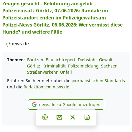
Zeugen gesucht - Belohnung ausgelob
Polizeieinsatz Görlitz, 07.06.2026: Randale im
Polizeistandort enden im Polizeigewahrsam
Polizei-News Görlitz, 06.06.2026: Wer vermisst diese
Hunde? und weitere Fälle
roj
/news.de
Themen:
Bautzen
Blaulichtreport
Diebstahl
Gewalt
Görlitz
Kriminalität
Polizeimeldung
Sachsen
Straßenverkehr
Unfall
Erfahren Sie hier mehr über die
journalistischen Standards
und die
Redaktion von news.de.
news.de zu Google hinzufügen
news.de zu Google hinzufüg
Teilen auf Facebook
Teilen auf Whatsapp
Teilen auf Telegram
Teilen auf Pinterest
Per E-Mail teilen
Post auf X
Newsletter abonni