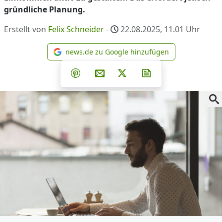
gründliche Planung.
Erstellt von
Felix Schneider
-
22.08.2025, 11.01
Uhr
news.de zu Google hinzufügen
news.de zu Google hinzufüg
Teilen auf Facebook
Teilen auf Whatsapp
Teilen auf Telegram
Teilen auf Pinterest
Per E-Mail teilen
Post auf X
Newsletter abonni