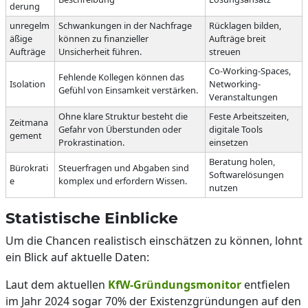
derung
unregelm
Schwankungen in der Nachfrage
Rücklagen bilden,
äßige
können zu finanzieller
Aufträge breit
Aufträge
Unsicherheit führen.
streuen
Co-Working-Spaces,
Fehlende Kollegen können das
Isolation
Networking-
Gefühl von Einsamkeit verstärken.
Veranstaltungen
Ohne klare Struktur besteht die
Feste Arbeitszeiten,
Zeitmana
Gefahr von Überstunden oder
digitale Tools
gement
Prokrastination.
einsetzen
Beratung holen,
Bürokrati
Steuerfragen und Abgaben sind
Softwarelösungen
e
komplex und erfordern Wissen.
nutzen
Statistische Einblicke
Um die Chancen realistisch einschätzen zu können, lohnt
ein Blick auf aktuelle Daten:
Laut dem aktuellen
KfW-Gründungsmonitor
entfielen
im Jahr 2024 sogar 70% der Existenzgründungen auf den