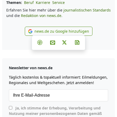
Themen:
Beruf
Karriere
Service
Erfahren Sie hier mehr über die
journalistischen Standards
und die
Redaktion von news.de.
news.de zu Google hinzufügen
news.de zu Google hinzufüg
Teilen auf Facebook
Teilen auf Whatsapp
Teilen auf Telegram
Teilen auf Pinterest
Per E-Mail teilen
Post auf X
Newsletter abonni
Newsletter von news.de
Täglich kostenlos & topaktuell informiert: Eilmeldungen,
Regionales und Weltgeschehen. Jetzt anmelden!
Ja, ich stimme der Erhebung, Verarbeitung und
Nutzung meiner personenbezogenen Daten gemäß