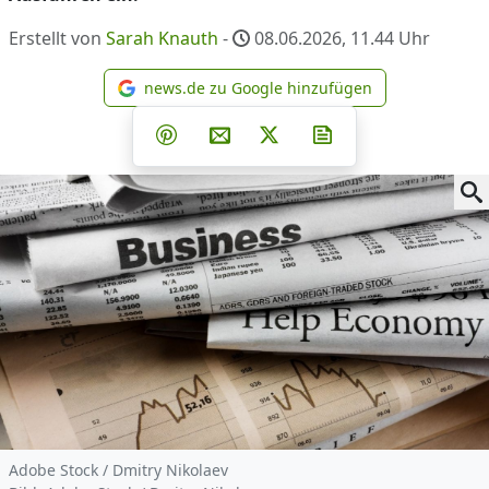
Erstellt von
Sarah Knauth
-
08.06.2026, 11.44
Uhr
news.de zu Google hinzufügen
news.de zu Google hinzufüg
Teilen auf Facebook
Teilen auf Whatsapp
Teilen auf Telegram
Teilen auf Pinterest
Per E-Mail teilen
Post auf X
Newsletter abonni
Adobe Stock / Dmitry Nikolaev