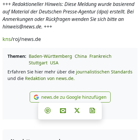
+++
Redaktioneller Hinweis: Diese Meldung wurde basierend
auf Material der Deutschen Presse-Agentur (dpa) erstellt. Bei
Anmerkungen oder Rückfragen wenden Sie sich bitte an
hinweis@news.de.
+++
kns
/roj/news.de
Themen:
Baden-Württemberg
China
Frankreich
Stuttgart
USA
Erfahren Sie hier mehr über die
journalistischen Standards
und die
Redaktion von news.de.
news.de zu Google hinzufügen
news.de zu Google hinzufüg
Teilen auf Facebook
Teilen auf Whatsapp
Teilen auf Telegram
Teilen auf Pinterest
Per E-Mail teilen
Post auf X
Newsletter abonni