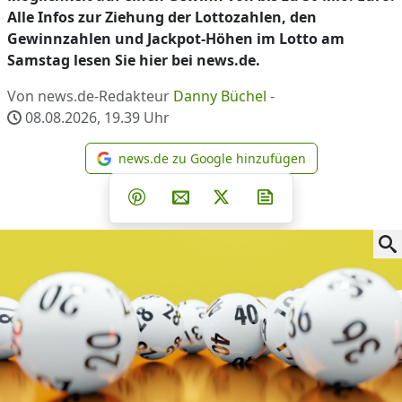
Alle Infos zur Ziehung der Lottozahlen, den
Gewinnzahlen und Jackpot-Höhen im Lotto am
Samstag lesen Sie hier bei news.de.
Von news.de-Redakteur
Danny Büchel
-
08.08.2026, 19.39
Uhr
news.de zu Google hinzufügen
news.de zu Google hinzufüg
Teilen auf Facebook
Teilen auf Whatsapp
Teilen auf Telegram
Teilen auf Pinterest
Per E-Mail teilen
Post auf X
Newsletter abonni