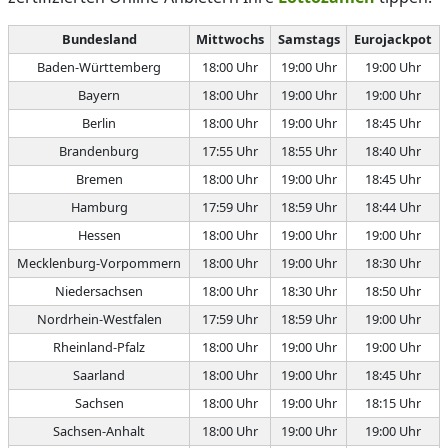
Bundesland
Mittwochs
Samstags
Eurojackpot
Baden-Württemberg
18:00 Uhr
19:00 Uhr
19:00 Uhr
Bayern
18:00 Uhr
19:00 Uhr
19:00 Uhr
Berlin
18:00 Uhr
19:00 Uhr
18:45 Uhr
Brandenburg
17:55 Uhr
18:55 Uhr
18:40 Uhr
Bremen
18:00 Uhr
19:00 Uhr
18:45 Uhr
Hamburg
17:59 Uhr
18:59 Uhr
18:44 Uhr
Hessen
18:00 Uhr
19:00 Uhr
19:00 Uhr
Mecklenburg-Vorpommern
18:00 Uhr
19:00 Uhr
18:30 Uhr
Niedersachsen
18:00 Uhr
18:30 Uhr
18:50 Uhr
Nordrhein-Westfalen
17:59 Uhr
18:59 Uhr
19:00 Uhr
Rheinland-Pfalz
18:00 Uhr
19:00 Uhr
19:00 Uhr
Saarland
18:00 Uhr
19:00 Uhr
18:45 Uhr
Sachsen
18:00 Uhr
19:00 Uhr
18:15 Uhr
Sachsen-Anhalt
18:00 Uhr
19:00 Uhr
19:00 Uhr