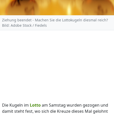
Ziehung beendet - Machen Sie die Lottokugeln diesmal reich?
Bild: Adobe Stock / Fiedels
Die Kugeln im
Lotto
am Samstag wurden gezogen und
damit steht fest, wo sich die Kreuze dieses Mal gelohnt