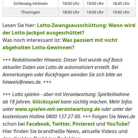
Schleswig-Holstein
18:00 Uhr
19:00 Uhr
18:45 Uhr
Thüringen
18:00 Uhr
19:00 Uhr
19:00 Uhr
Lesen Sie hier:
Lotto-Zwangsausschüttung: Wann wird
der Lotto-Jackpot ausgeschüttet?
Was noch interessant ist:
Was passiert mit nicht
abgeholten Lotto-Gewinnen?
+++
Redaktioneller Hinweis: Dieser Text wurde auf Basis
aktueller Daten von Lotto.de automatisiert erstellt. Bei
Anmerkungen oder Rückfragen wenden Sie sich bitte an
hinweis@news.de.
+++
+++
Lotto spielen - aber mit Verantwortung: Spielteilnahme
ab 18 Jahren.
Glücksspiel
kann süchtig machen. Mehr Infos
unter
www.spielen-mit-verantwortung.de
oder unter der
kostenlosen Hotline 0800 137 27 00.
+++ Folgen Sie
News.de
schon bei
Facebook
,
Twitter
,
Pinterest
und
YouTube
?
Hier finden Sie brandheiße News, aktuelle Videos und