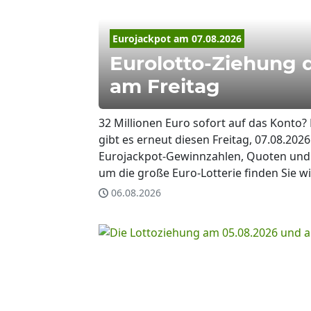
Eurojackpot am 07.08.2026
Eurolotto-Ziehung 
am Freitag
32 Millionen Euro sofort auf das Konto?
gibt es erneut diesen Freitag, 07.08.202
Eurojackpot-Gewinnzahlen, Quoten und 
um die große Euro-Lotterie finden Sie w
06.08.2026