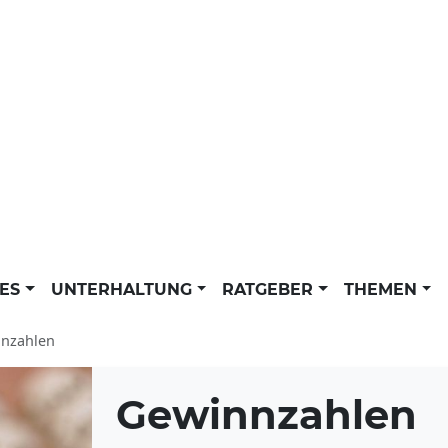
LES
UNTERHALTUNG
RATGEBER
THEMEN
nzahlen
Gewinnzahlen