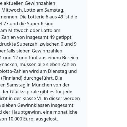
ie aktuellen Gewinnzahlen
m Mittwoch, Lotto am Samstag,
nennen. Die Lotterie 6 aus 49 ist die
l 77 und die Super 6 sind
o am Mittwoch oder Lotto am
 Zahlen von insgesamt 49 getippt
druckte Superzahl zwischen 0 und 9
benfalls sieben Gewinnzahlen
1 und 12 und fünf aus einem Bereich
knacken, müssen alle sieben Zahlen
rolotto-Zahlen wird am Dienstag und
 (Finnland) durchgeführt. Die
den Samstag in München von der
 der Glücksspirale gibt es für jede
cht in der Klasse VI. In dieser werden
n sieben Gewinnklassen insgesamt
rd der Hauptgewinn, eine monatliche
 von 10.000 Euro, ausgelost.