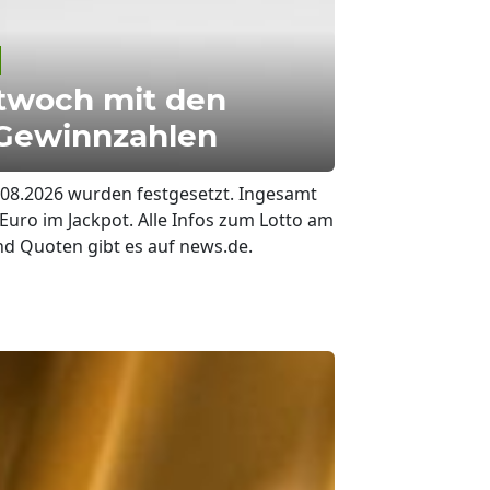
twoch mit den
Gewinnzahlen
.08.2026 wurden festgesetzt. Ingesamt
Euro im Jackpot. Alle Infos zum Lotto am
d Quoten gibt es auf news.de.