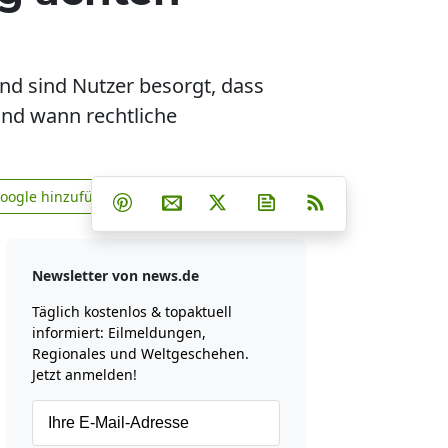
d sind Nutzer besorgt, dass
und wann rechtliche
Teilen auf Facebook
Teilen auf Whatsapp
Teilen auf Telegram
Google hinzufügen
Teilen auf Pinterest
Per E-Mail teilen
Post auf X
Newsletter abonniere
RSS
news.de zu Google hinzufügen
Newsletter von news.de
Täglich kostenlos & topaktuell
informiert: Eilmeldungen,
Regionales und Weltgeschehen.
Jetzt anmelden!