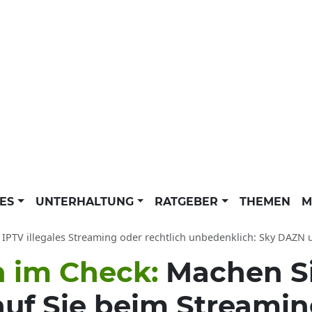
LES
UNTERHALTUNG
RATGEBER
THEMEN
M
t IPTV illegales Streaming oder rechtlich unbedenklich: Sky DAZN und 
n im Check:
Machen Si
auf Sie beim Streami