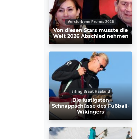
Verstorbene Promis 2026
Von diesen Stars musste die
Welt 2026 Abschied nehmen
Erling Braut Haaland
Die lustigsten
Schnappschüsse des Fußball-
Wikingers