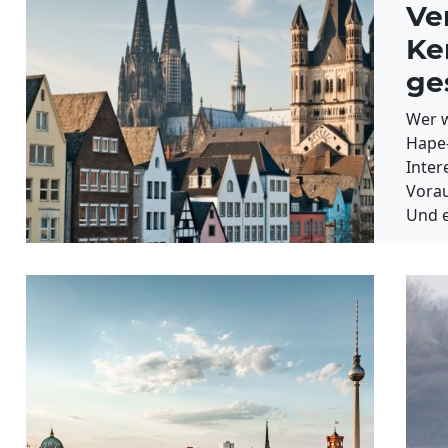
Ve
Ke
ge
Wer w
Hape-
Inter
Vorau
Und e