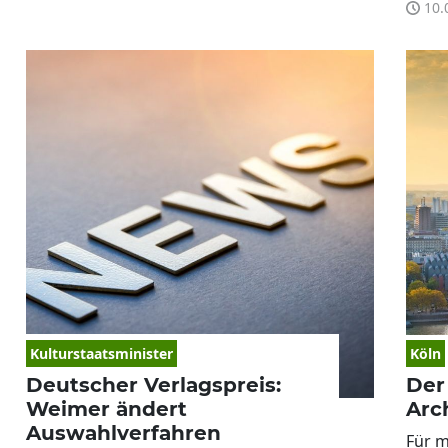
10.
Kulturstaatsminister
Köln
Deutscher Verlagspreis:
Der
Weimer ändert
Arc
Auswahlverfahren
Für m