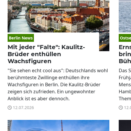
Berlin News
Ostse
Mit jeder "Falte": Kaulitz-
Ern
Brüder enthüllen
bri
Wachsfiguren
Büh
"Sie sehen echt cool aus": Deutschlands wohl
Das S
berühmteste Zwillinge enthüllen ihre
Frühj
Wachsfiguren in Berlin. Die Kaulitz-Brüder
Mens
zeigen sich zufrieden. Ein ungewohnter
Hamb
Anblick ist es aber dennoch.
Them
12.07.2026
12.