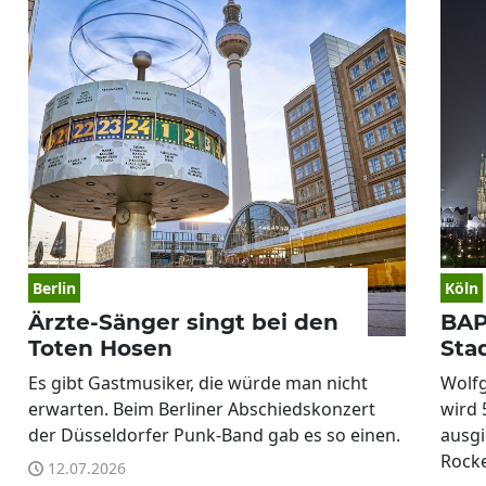
Berlin
Köln
Ärzte-Sänger singt bei den
BAP
Toten Hosen
Sta
Es gibt Gastmusiker, die würde man nicht
Wolfg
erwarten. Beim Berliner Abschiedskonzert
wird 
der Düsseldorfer Punk-Band gab es so einen.
ausgi
Rocke
12.07.2026