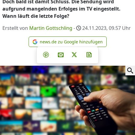
Doch bald ist damit Schluss. Die Sendung wird
aufgrund mangelnden Erfolges im TV eingestellt.
Wann läuft die letzte Folge?
Erstellt von
Martin Gottschling
-
24.11.2023, 09.57
Uhr
news.de zu Google hinzufügen
news.de zu Google hinzufüg
Teilen auf Facebook
Teilen auf Whatsapp
Teilen auf Telegram
Teilen auf Pinterest
Per E-Mail teilen
Post auf X
Newsletter abonni