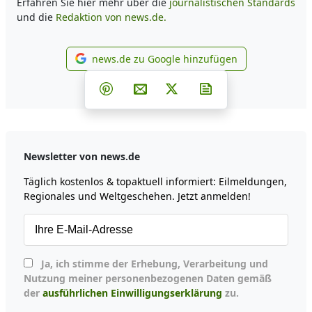
Erfahren Sie hier mehr über die
journalistischen Standards
und die
Redaktion von news.de.
news.de zu Google hinzufügen
news.de zu Google hinzufüg
Teilen auf Facebook
Teilen auf Whatsapp
Teilen auf Telegram
Teilen auf Pinterest
Per E-Mail teilen
Post auf X
Newsletter abonni
Newsletter von news.de
Täglich kostenlos & topaktuell informiert: Eilmeldungen,
Regionales und Weltgeschehen. Jetzt anmelden!
Ja, ich stimme der Erhebung, Verarbeitung und
Nutzung meiner personenbezogenen Daten gemäß
der
ausführlichen Einwilligungserklärung
zu.