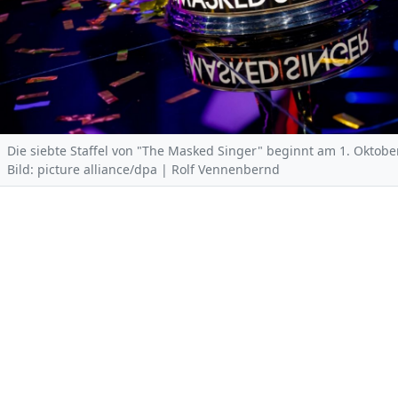
Die siebte Staffel von "The Masked Singer" beginnt am 1. Oktobe
Bild: picture alliance/dpa | Rolf Vennenbernd