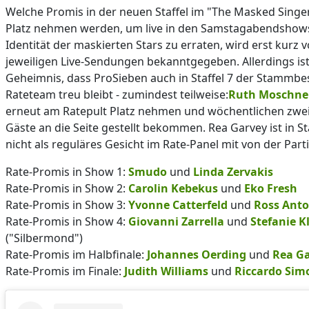
Welche Promis in der neuen Staffel im "The Masked Sing
Platz nehmen werden, um live in den Samstagabendshow
Identität der maskierten Stars zu erraten, wird erst kurz 
jeweiligen Live-Sendungen bekanntgegeben. Allerdings ist
Geheimnis, dass ProSieben auch in Staffel 7 der Stammb
Rateteam treu bleibt - zumindest teilweise:
Ruth Moschne
erneut am Ratepult Platz nehmen und wöchentlichen zwe
Gäste an die Seite gestellt bekommen. Rea Garvey ist in St
nicht als reguläres Gesicht im Rate-Panel mit von der Parti
Rate-Promis in Show 1:
Smudo
und
Linda Zervakis
Rate-Promis in Show 2:
Carolin Kebekus
und
Eko Fresh
Rate-Promis in Show 3:
Yvonne Catterfeld
und
Ross Ant
Rate-Promis in Show 4:
Giovanni Zarrella
und
Stefanie K
("Silbermond")
Rate-Promis im Halbfinale:
Johannes Oerding
und
Rea G
Rate-Promis im Finale:
Judith Williams
und
Riccardo Sim