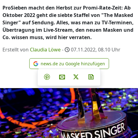
ProSieben macht den Herbst zur Promi-Rate-Zeit: Ab
Oktober 2022 geht die siebte Staffel von "The Masked
Singer" auf Sendung. Alles, was man zu TV-Terminen,
Übertragung im Live-Stream, den neuen Masken und
Co. wissen muss, wird hier verraten.
Erstellt von
Claudia Löwe
-
07.11.2022, 08.10
Uhr
news.de zu Google hinzufügen
news.de zu Google hinzufüg
Teilen auf Facebook
Teilen auf Whatsapp
Teilen auf Telegram
Teilen auf Pinterest
Per E-Mail teilen
Post auf X
Newsletter abonni