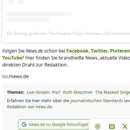
Ein Beitrag geteilt von The Masked Singer Germany (@masked.si
Folgen Sie
News.de
schon bei
Facebook
,
Twitter
,
Pinteres
YouTube
? Hier finden Sie brandheiße News, aktuelle Vid
direkten Draht zur Redaktion.
loc
/news.de
Themen:
Live-Stream
Pro7
Ruth Moschner
The Masked Sing
Erfahren Sie hier mehr über die
journalistischen Standards
und
Redaktion von news.de.
Teilen auf F
Teilen
news.de zu Google hinzufügen
Teilen auf Pin
Per E-M
P
news.de zu Google hinzufügen