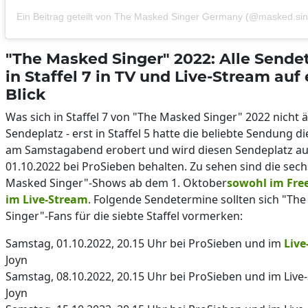
Ein Beitrag geteilt von The Masked Singer Germany (@masked.si
"The Masked Singer" 2022: Alle Send
in Staffel 7 in TV und Live-Stream auf
Blick
Was sich in Staffel 7 von "The Masked Singer" 2022 nicht ä
Sendeplatz - erst in Staffel 5 hatte die beliebte Sendung d
am Samstagabend erobert und wird diesen Sendeplatz a
01.10.2022 bei ProSieben behalten. Zu sehen sind die sec
Masked Singer"-Shows ab dem 1. Oktober
sowohl im Free
im Live-Stream
. Folgende Sendetermine sollten sich "Th
Singer"-Fans für die siebte Staffel vormerken:
Samstag, 01.10.2022, 20.15 Uhr bei ProSieben und im
Live
Joyn
Samstag, 08.10.2022, 20.15 Uhr bei ProSieben und im Live
Joyn