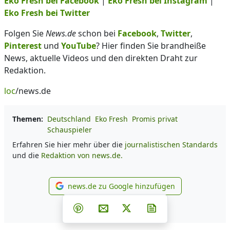
Eko Fresh bei Facebook
|
Eko Fresh bei Instagram
|
Eko Fresh bei Twitter
Folgen Sie
News.de
schon bei
Facebook
,
Twitter
,
Pinterest
und
YouTube
? Hier finden Sie brandheiße
News, aktuelle Videos und den direkten Draht zur
Redaktion.
loc
/news.de
Themen:
Deutschland
Eko Fresh
Promis privat
Schauspieler
Erfahren Sie hier mehr über die
journalistischen Standards
und die
Redaktion von news.de.
news.de zu Google hinzufügen
news.de zu Google hinzufüg
Teilen auf Facebook
Teilen auf Whatsapp
Teilen auf Telegram
Teilen auf Pinterest
Per E-Mail teilen
Post auf X
Newsletter abonni