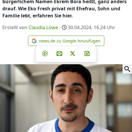
bürgerlichem Namen Ekrem Bora heißt, ganz anders
drauf. Wie Eko Fresh privat mit Ehefrau, Sohn und
Familie lebt, erfahren Sie hier.
Erstellt von
Claudia Löwe
-
30.04.2024, 16.24
Uhr
news.de zu Google hinzufügen
news.de zu Google hinzufüg
Teilen auf Facebook
Teilen auf Whatsapp
Teilen auf Telegram
Teilen auf Pinterest
Per E-Mail teilen
Post auf X
Newsletter abonni