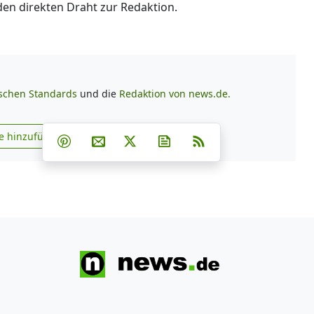
 den direkten Draht zur Redaktion.
ischen Standards
und die
Redaktion von news.de.
Teilen auf Facebook
Teilen auf Whatsapp
Teilen auf Telegram
e hinzufügen
Teilen auf Pinterest
Per E-Mail teilen
Post auf X
Newsletter abonnieren
RSS
s.de zu Google hinzufügen