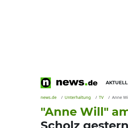
AKTUEL
news.de
Unterhaltung
TV
Anne Will
"Anne Will" am
Scholz gester