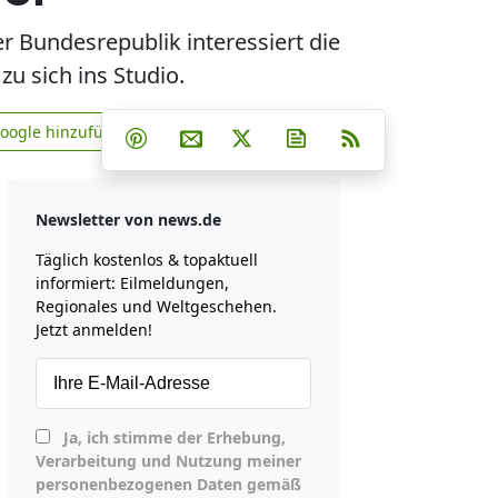
r Bundesrepublik interessiert die
u sich ins Studio.
Teilen auf Facebook
Teilen auf Whatsapp
Teilen auf Telegram
Google hinzufügen
Teilen auf Pinterest
Per E-Mail teilen
Post auf X
Newsletter abonniere
RSS
news.de zu Google hinzufügen
Newsletter von news.de
Täglich kostenlos & topaktuell
informiert: Eilmeldungen,
Regionales und Weltgeschehen.
Jetzt anmelden!
Ja, ich stimme der Erhebung,
Verarbeitung und Nutzung meiner
personenbezogenen Daten gemäß