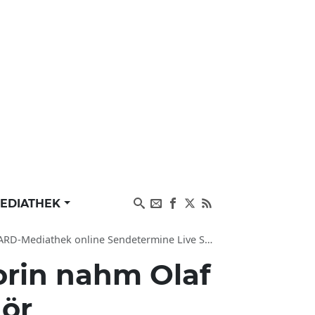
EDIATHEK
 online Sendetermine Live Stream als Wiederholung
rin nahm Olaf
hör