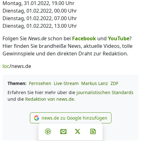
Montag, 31.01.2022, 19.00 Uhr
Dienstag, 01.02.2022, 00.00 Uhr
Dienstag, 01.02.2022, 07.00 Uhr
Dienstag, 01.02.2022, 13.00 Uhr
Folgen Sie
News.de
schon bei
Facebook
und
YouTube
?
Hier finden Sie brandheiße News, aktuelle Videos, tolle
Gewinnspiele und den direkten Draht zur Redaktion.
loc
/news.de
Themen:
Fernsehen
Live-Stream
Markus Lanz
ZDF
Erfahren Sie hier mehr über die
journalistischen Standards
und die
Redaktion von news.de.
news.de zu Google hinzufügen
news.de zu Google hinzufüg
Teilen auf Facebook
Teilen auf Whatsapp
Teilen auf Telegram
Teilen auf Pinterest
Per E-Mail teilen
Post auf X
Newsletter abonni