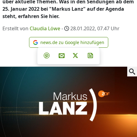
über aktuelle Themen. Was in den Sendungen ab dem
25. Januar 2022 bei "Markus Lanz" auf der Agenda
steht, erfahren Sie hier.
Erstellt von
Claudia Löwe
-
28.01.2022, 07.47
Uhr
news.de zu Google hinzufügen
news.de zu Google hinzufüg
Teilen auf Facebook
Teilen auf Whatsapp
Teilen auf Telegram
Teilen auf Pinterest
Per E-Mail teilen
Post auf X
Newsletter abonni