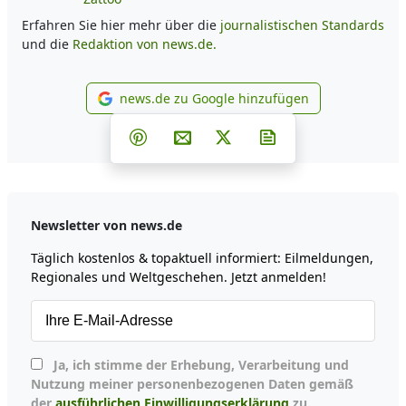
Erfahren Sie hier mehr über die
journalistischen Standards
und die
Redaktion von news.de.
news.de zu Google hinzufügen
news.de zu Google hinzufüg
Teilen auf Facebook
Teilen auf Whatsapp
Teilen auf Telegram
Teilen auf Pinterest
Per E-Mail teilen
Post auf X
Newsletter abonni
Newsletter von news.de
Täglich kostenlos & topaktuell informiert: Eilmeldungen,
Regionales und Weltgeschehen. Jetzt anmelden!
Ja, ich stimme der Erhebung, Verarbeitung und
Nutzung meiner personenbezogenen Daten gemäß
der
ausführlichen Einwilligungserklärung
zu.