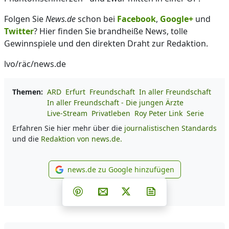
Folgen Sie
News.de
schon bei
Facebook
,
Google+
und
Twitter
? Hier finden Sie brandheiße News, tolle
Gewinnspiele und den direkten Draht zur Redaktion.
lvo/räc/news.de
Themen:
ARD
Erfurt
Freundschaft
In aller Freundschaft
In aller Freundschaft - Die jungen Ärzte
Live-Stream
Privatleben
Roy Peter Link
Serie
Erfahren Sie hier mehr über die
journalistischen Standards
und die
Redaktion von news.de.
news.de zu Google hinzufügen
news.de zu Google hinzufüg
Teilen auf Facebook
Teilen auf Whatsapp
Teilen auf Telegram
Teilen auf Pinterest
Per E-Mail teilen
Post auf X
Newsletter abonni