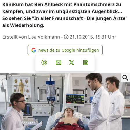
Klinikum hat Ben Ahlbeck mit Phantomschmerz zu
kämpfen, und zwar im ungünstigsten Augenblick...
So sehen Sie "In aller Freundschaft - Die jungen Ärzte"
als Wiederholung.
Erstellt von Lisa Volkmann -
21.10.2015, 15.31
Uhr
news.de zu Google hinzufügen
news.de zu Google hinzufüg
Teilen auf Facebook
Teilen auf Whatsapp
Teilen auf Telegram
Teilen auf Pinterest
Per E-Mail teilen
Post auf X
Newsletter abonni