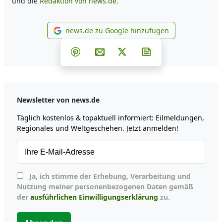
und die
Redaktion von news.de.
news.de zu Google hinzufügen
news.de zu Google hinzufüg
Teilen auf Facebook
Teilen auf Whatsapp
Teilen auf Telegram
Teilen auf Pinterest
Per E-Mail teilen
Post auf X
Newsletter abonni
Newsletter von news.de
Täglich kostenlos & topaktuell informiert: Eilmeldungen,
Regionales und Weltgeschehen. Jetzt anmelden!
Ja, ich stimme der Erhebung, Verarbeitung und
Nutzung meiner personenbezogenen Daten gemäß
der
ausführlichen Einwilligungserklärung
zu.