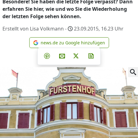
Besondere! Sie haben die letzte Folge verpasst? Dann
erfahren Sie hier, wie und wo Sie die Wiederholung
der letzten Folge sehen können.
Erstellt von Lisa Volkmann -
23.09.2015, 16.23
Uhr
news.de zu Google hinzufügen
news.de zu Google hinzufüg
Teilen auf Facebook
Teilen auf Whatsapp
Teilen auf Telegram
Teilen auf Pinterest
Per E-Mail teilen
Post auf X
Newsletter abonni