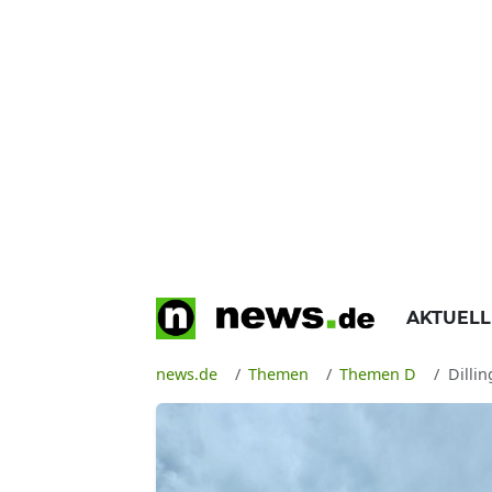
AKTUEL
news.de
Themen
Themen D
Dilli