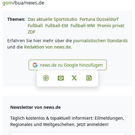
gom
/bua/news.de
Themen:
Das aktuelle Sportstudio
Fortuna Düsseldorf
Fußball
Fußball-EM
Fußball-WM
Promis privat
ZDF
Erfahren Sie hier mehr über die
journalistischen Standards
und die
Redaktion von news.de.
news.de zu Google hinzufügen
news.de zu Google hinzufüg
Teilen auf Facebook
Teilen auf Whatsapp
Teilen auf Telegram
Teilen auf Pinterest
Per E-Mail teilen
Post auf X
Newsletter abonni
Newsletter von news.de
Täglich kostenlos & topaktuell informiert: Eilmeldungen,
Regionales und Weltgeschehen. Jetzt anmelden!