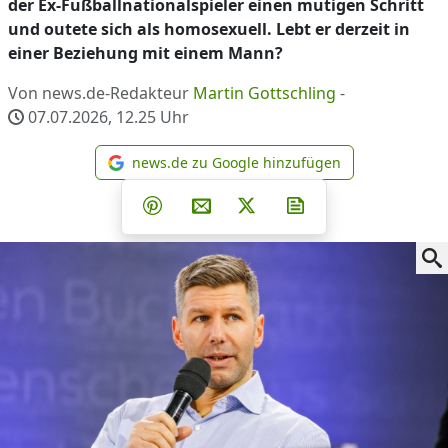
der Ex-Fußballnationalspieler einen mutigen Schritt
und outete sich als homosexuell. Lebt er derzeit in
einer Beziehung mit einem Mann?
Von news.de-Redakteur
Martin Gottschling
-
07.07.2026, 12.25
Uhr
news.de zu Google hinzufügen
news.de zu Google hinzufüg
Teilen auf Facebook
Teilen auf Whatsapp
Teilen auf Telegram
Teilen auf Pinterest
Per E-Mail teilen
Post auf X
Newsletter abonni