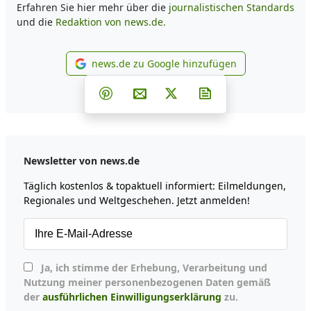
Erfahren Sie hier mehr über die
journalistischen Standards
und die
Redaktion von news.de.
news.de zu Google hinzufügen
news.de zu Google hinzufüg
Teilen auf Facebook
Teilen auf Whatsapp
Teilen auf Telegram
Teilen auf Pinterest
Per E-Mail teilen
Post auf X
Newsletter abonni
Newsletter von news.de
Täglich kostenlos & topaktuell informiert: Eilmeldungen,
Regionales und Weltgeschehen. Jetzt anmelden!
Ja, ich stimme der Erhebung, Verarbeitung und
Nutzung meiner personenbezogenen Daten gemäß
der
ausführlichen Einwilligungserklärung
zu.