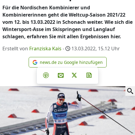
Für die Nordischen Kombinierer und
Kombiniererinnen geht die Weltcup-Saison 2021/22
vom 12. bis 13.03.2022 in Schonach weiter. Wie sich die
Wintersport-Asse im Skispringen und Langlauf
schlagen, erfahren Sie mit allen Ergebnissen hier.
Erstellt von
Franziska Kais
-
13.03.2022, 15.12
Uhr
news.de zu Google hinzufügen
news.de zu Google hinzufüg
Teilen auf Facebook
Teilen auf Whatsapp
Teilen auf Telegram
Teilen auf Pinterest
Per E-Mail teilen
Post auf X
Newsletter abonni