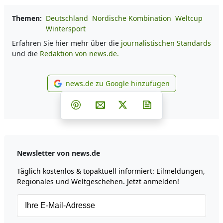
Themen:
Deutschland
Nordische Kombination
Weltcup
Wintersport
Erfahren Sie hier mehr über die
journalistischen Standards
und die
Redaktion von news.de.
news.de zu Google hinzufügen
news.de zu Google hinzufüg
Teilen auf Facebook
Teilen auf Whatsapp
Teilen auf Telegram
Teilen auf Pinterest
Per E-Mail teilen
Post auf X
Newsletter abonni
Newsletter von news.de
Täglich kostenlos & topaktuell informiert: Eilmeldungen,
Regionales und Weltgeschehen. Jetzt anmelden!