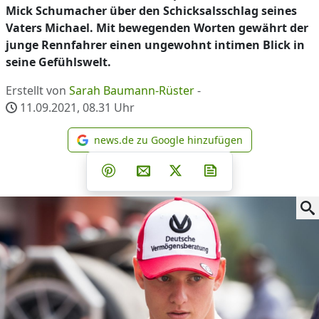
Mick Schumacher über den Schicksalsschlag seines
Vaters Michael. Mit bewegenden Worten gewährt der
junge Rennfahrer einen ungewohnt intimen Blick in
seine Gefühlswelt.
Erstellt von
Sarah Baumann-Rüster
-
11.09.2021, 08.31
Uhr
news.de zu Google hinzufügen
news.de zu Google hinzufüg
Teilen auf Facebook
Teilen auf Whatsapp
Teilen auf Telegram
Teilen auf Pinterest
Per E-Mail teilen
Post auf X
Newsletter abonni