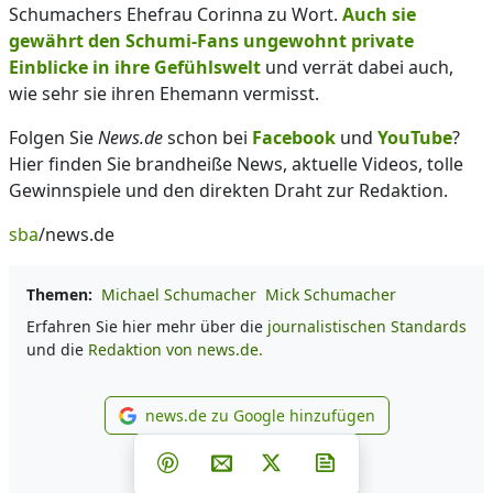
Schumachers Ehefrau Corinna zu Wort.
Auch sie
gewährt den Schumi-Fans ungewohnt private
Einblicke in ihre Gefühlswelt
und verrät dabei auch,
wie sehr sie ihren Ehemann vermisst.
Folgen Sie
News.de
schon bei
Facebook
und
YouTube
?
Hier finden Sie brandheiße News, aktuelle Videos, tolle
Gewinnspiele und den direkten Draht zur Redaktion.
sba
/news.de
Themen:
Michael Schumacher
Mick Schumacher
Erfahren Sie hier mehr über die
journalistischen Standards
und die
Redaktion von news.de.
news.de zu Google hinzufügen
news.de zu Google hinzufüg
Teilen auf Facebook
Teilen auf Whatsapp
Teilen auf Telegram
Teilen auf Pinterest
Per E-Mail teilen
Post auf X
Newsletter abonni