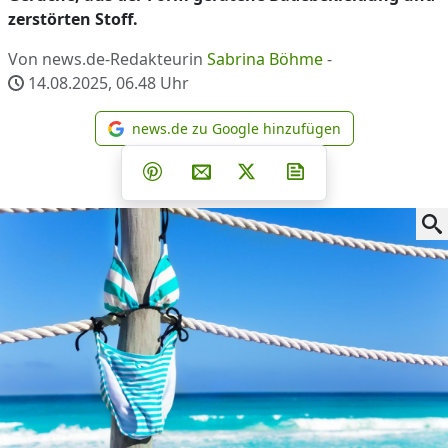
zerstörten Stoff.
Von news.de-Redakteurin
Sabrina Böhme
-
14.08.2025, 06.48
Uhr
news.de zu Google hinzufügen
news.de zu Google hinzufüg
Teilen auf Facebook
Teilen auf Whatsapp
Teilen auf Telegram
Teilen auf Pinterest
Per E-Mail teilen
Post auf X
Newsletter abonni