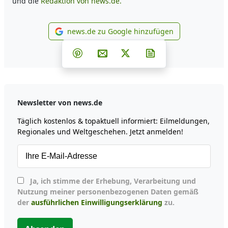
und die
Redaktion von news.de.
news.de zu Google hinzufügen
news.de zu Google hinzufüg
Teilen auf Facebook
Teilen auf Whatsapp
Teilen auf Telegram
Teilen auf Pinterest
Per E-Mail teilen
Post auf X
Newsletter abonni
Newsletter von news.de
Täglich kostenlos & topaktuell informiert: Eilmeldungen,
Regionales und Weltgeschehen. Jetzt anmelden!
Ja, ich stimme der Erhebung, Verarbeitung und
Nutzung meiner personenbezogenen Daten gemäß
der
ausführlichen Einwilligungserklärung
zu.