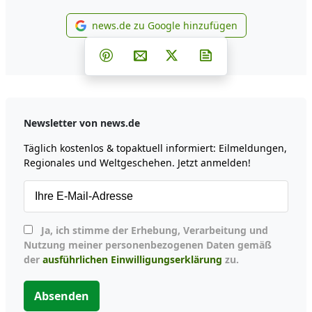
news.de zu Google hinzufügen
news.de zu Google hinzufüg
Teilen auf Facebook
Teilen auf Whatsapp
Teilen auf Telegram
Teilen auf Pinterest
Per E-Mail teilen
Post auf X
Newsletter abonni
Newsletter von news.de
Täglich kostenlos & topaktuell informiert: Eilmeldungen,
Regionales und Weltgeschehen. Jetzt anmelden!
Ja, ich stimme der Erhebung, Verarbeitung und
Nutzung meiner personenbezogenen Daten gemäß
der
ausführlichen Einwilligungserklärung
zu.
Absenden