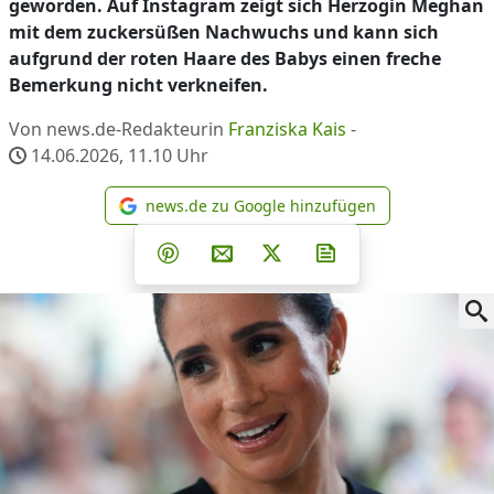
geworden. Auf Instagram zeigt sich Herzogin Meghan
mit dem zuckersüßen Nachwuchs und kann sich
aufgrund der roten Haare des Babys einen freche
Bemerkung nicht verkneifen.
Von news.de-Redakteurin
Franziska Kais
-
14.06.2026, 11.10
Uhr
news.de zu Google hinzufügen
news.de zu Google hinzufüg
Teilen auf Facebook
Teilen auf Whatsapp
Teilen auf Telegram
Teilen auf Pinterest
Per E-Mail teilen
Post auf X
Newsletter abonni