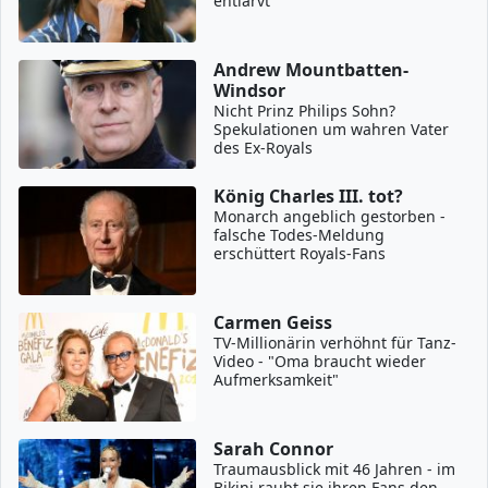
entlarvt
Andrew Mountbatten-
Windsor
Nicht Prinz Philips Sohn?
Spekulationen um wahren Vater
des Ex-Royals
König Charles III. tot?
Monarch angeblich gestorben -
falsche Todes-Meldung
erschüttert Royals-Fans
Carmen Geiss
TV-Millionärin verhöhnt für Tanz-
Video - "Oma braucht wieder
Aufmerksamkeit"
Sarah Connor
Traumausblick mit 46 Jahren - im
Bikini raubt sie ihren Fans den