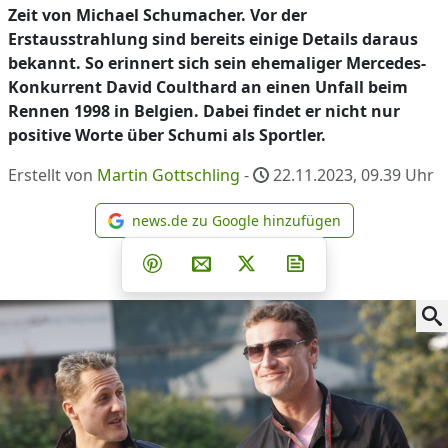
Zeit von Michael Schumacher. Vor der
Erstausstrahlung sind bereits einige Details daraus
bekannt. So erinnert sich sein ehemaliger Mercedes-
Konkurrent David Coulthard an einen Unfall beim
Rennen 1998 in Belgien. Dabei findet er nicht nur
positive Worte über Schumi als Sportler.
Erstellt von
Martin Gottschling
-
22.11.2023, 09.39
Uhr
news.de zu Google hinzufügen
news.de zu Google hinzufüg
Teilen auf Facebook
Teilen auf Whatsapp
Teilen auf Telegram
Teilen auf Pinterest
Per E-Mail teilen
Post auf X
Newsletter abonni