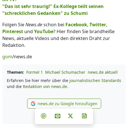
"Das ist sehr traurig!" Ex-Kollege teilt seinen
"schrecklichen Gedanken" zu Schumi
Folgen Sie
News.de
schon bei
Facebook
,
Twitter
,
Pinterest
und
YouTube
? Hier finden Sie brandheiße
News, aktuelle Videos und den direkten Draht zur
Redaktion.
gom
/news.de
Themen:
Formel 1
Michael Schumacher
news.de aktuell
Erfahren Sie hier mehr über die
journalistischen Standards
und die
Redaktion von news.de.
news.de zu Google hinzufügen
news.de zu Google hinzufüg
Teilen auf Facebook
Teilen auf Whatsapp
Teilen auf Telegram
Teilen auf Pinterest
Per E-Mail teilen
Post auf X
Newsletter abonni