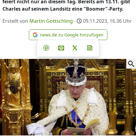
feiert nicht nur an diesem Tag. Bereits am 13.11. gibt
Charles auf seinem Landsitz eine "Boomer"-Party.
Erstellt von
Martin Gottschling
-
09.11.2023, 16.36
Uhr
news.de zu Google hinzufügen
news.de zu Google hinzufüg
Teilen auf Facebook
Teilen auf Whatsapp
Teilen auf Telegram
Teilen auf Pinterest
Per E-Mail teilen
Post auf X
Newsletter abonni