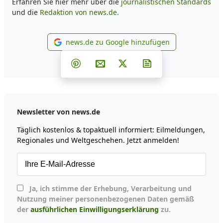
Erfahren Sie hier mehr über die
journalistischen Standards
und die
Redaktion von news.de.
news.de zu Google hinzufügen
news.de zu Google hinzufüg
Teilen auf Facebook
Teilen auf Whatsapp
Teilen auf Telegram
Teilen auf Pinterest
Per E-Mail teilen
Post auf X
Newsletter abonni
Newsletter von news.de
Täglich kostenlos & topaktuell informiert: Eilmeldungen,
Regionales und Weltgeschehen. Jetzt anmelden!
Ja, ich stimme der Erhebung, Verarbeitung und
Nutzung meiner personenbezogenen Daten gemäß
der
ausführlichen Einwilligungserklärung
zu.