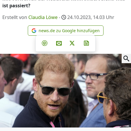
ist passiert?
Erstellt von
Claudia Löwe
-
24.10.2023, 14.03
Uhr
news.de zu Google hinzufügen
news.de zu Google hinzufüg
Teilen auf Facebook
Teilen auf Whatsapp
Teilen auf Telegram
Teilen auf Pinterest
Per E-Mail teilen
Post auf X
Newsletter abonni