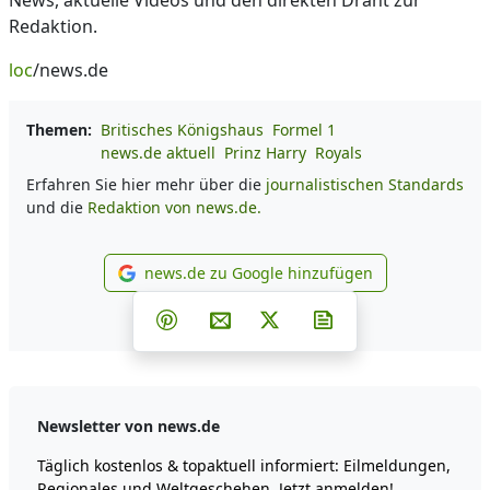
News, aktuelle Videos und den direkten Draht zur
Redaktion.
loc
/news.de
Themen:
Britisches Königshaus
Formel 1
news.de aktuell
Prinz Harry
Royals
Erfahren Sie hier mehr über die
journalistischen Standards
und die
Redaktion von news.de.
news.de zu Google hinzufügen
news.de zu Google hinzufüg
Teilen auf Facebook
Teilen auf Whatsapp
Teilen auf Telegram
Teilen auf Pinterest
Per E-Mail teilen
Post auf X
Newsletter abonni
Newsletter von news.de
Täglich kostenlos & topaktuell informiert: Eilmeldungen,
Regionales und Weltgeschehen. Jetzt anmelden!