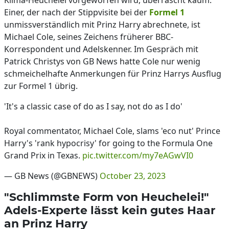
Klima-Heuchelei vorgeworfen wird, überrascht kaum.
Einer, der nach der Stippvisite bei der
Formel 1
unmissverständlich mit Prinz Harry abrechnete, ist
Michael Cole, seines Zeichens früherer BBC-
Korrespondent und Adelskenner. Im Gespräch mit
Patrick Christys von GB News hatte Cole nur wenig
schmeichelhafte Anmerkungen für Prinz Harrys Ausflug
zur Formel 1 übrig.
'It's a classic case of do as I say, not do as I do'
Royal commentator, Michael Cole, slams 'eco nut' Prince
Harry's 'rank hypocrisy' for going to the Formula One
Grand Prix in Texas.
pic.twitter.com/my7eAGwVI0
— GB News (@GBNEWS)
October 23, 2023
"Schlimmste Form von Heuchelei!"
Adels-Experte lässt kein gutes Haar
an Prinz Harry