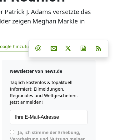
r Patrick J. Adams versetzte das
ilder zeigen Meghan Markle in
Teilen auf Facebook
Teilen auf Whatsapp
Teilen auf Telegram
Google hinzufügen
Teilen auf Pinterest
Per E-Mail teilen
Post auf X
Newsletter abonniere
RSS
news.de zu Google hinzufügen
Newsletter von news.de
Täglich kostenlos & topaktuell
informiert: Eilmeldungen,
Regionales und Weltgeschehen.
Jetzt anmelden!
Ja, ich stimme der Erhebung,
Verarbeitung und Nutzung meiner