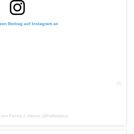
esen Beitrag auf Instagram an
lt von Patrick J. Adams (@halfadams)