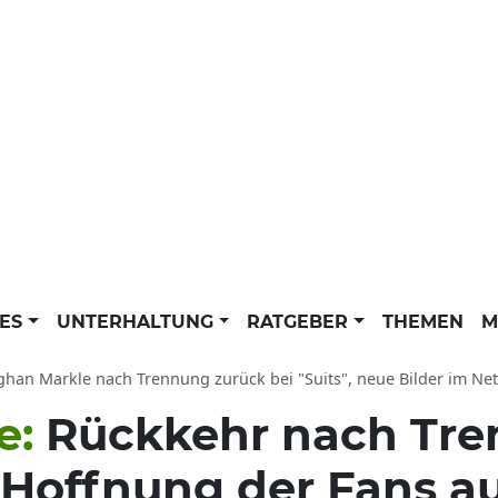
LES
UNTERHALTUNG
RATGEBER
THEMEN
M
an Markle nach Trennung zurück bei "Suits", neue Bilder im Netz: Ex-Kollege Pa
e:
Rückkehr nach Tr
 Hoffnung der Fans a