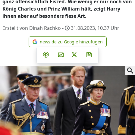
ganz offensichtlich Eiszeit. Wie wenig er nur noch von
König Charles und Prinz William hält, zeigt Harry
ihnen aber auf besonders fiese Art.
Erstellt von Dinah Rachko -
31.08.2023, 10.37
Uhr
news.de zu Google hinzufügen
news.de zu Google hinzufüg
Teilen auf Facebook
Teilen auf Whatsapp
Teilen auf Telegram
Teilen auf Pinterest
Per E-Mail teilen
Post auf X
Newsletter abonni