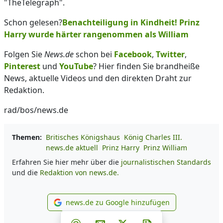
"TheTelegraph".
Schon gelesen?
Benachteiligung in Kindheit! Prinz
Harry wurde härter rangenommen als William
Folgen Sie
News.de
schon bei
Facebook
,
Twitter
,
Pinterest
und
YouTube
? Hier finden Sie brandheiße
News, aktuelle Videos und den direkten Draht zur
Redaktion.
rad/bos/news.de
Themen:
Britisches Königshaus
König Charles III.
news.de aktuell
Prinz Harry
Prinz William
Erfahren Sie hier mehr über die
journalistischen Standards
und die
Redaktion von news.de.
news.de zu Google hinzufügen
news.de zu Google hinzufüg
Teilen auf Facebook
Teilen auf Whatsapp
Teilen auf Telegram