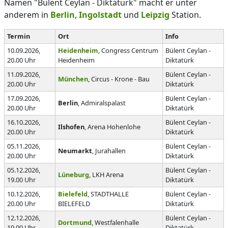
Namen "Bülent Ceylan - Diktatürk" macht er unter
anderem in
Berlin
,
Ingolstadt
und
Leipzig
Station.
Termin
Ort
Info
10.09.2026,
Heidenheim
, Congress Centrum
Bülent Ceylan -
20.00 Uhr
Heidenheim
Diktatürk
11.09.2026,
Bülent Ceylan -
München
, Circus - Krone - Bau
20.00 Uhr
Diktatürk
17.09.2026,
Bülent Ceylan -
Berlin
, Admiralspalast
20.00 Uhr
Diktatürk
16.10.2026,
Bülent Ceylan -
Ilshofen
, Arena Hohenlohe
20.00 Uhr
Diktatürk
05.11.2026,
Bülent Ceylan -
Neumarkt
, Jurahallen
20.00 Uhr
Diktatürk
05.12.2026,
Bülent Ceylan -
Lüneburg
, LKH Arena
19.00 Uhr
Diktatürk
10.12.2026,
Bielefeld
, STADTHALLE
Bülent Ceylan -
20.00 Uhr
BIELEFELD
Diktatürk
12.12.2026,
Bülent Ceylan -
Dortmund
, Westfalenhalle
19.00 Uhr
Diktatürk