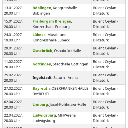
13.01.2027,
Böblingen
, Kongresshalle
Bülent Ceylan -
20.00 Uhr
Böblingen
Diktatürk
15.01.2027,
Freiburg im Breisgau
,
Bülent Ceylan -
20.00 Uhr
Konzerthaus Freiburg
Diktatürk
24.01.2027,
Lübeck
, Musik- und
Bülent Ceylan -
19.00 Uhr
Kongresshalle Lübeck
Diktatürk
29.01.2027,
Bülent Ceylan -
Osnabrück
, OsnabrückHalle
20.00 Uhr
Diktatürk
11.02.2027,
Bülent Ceylan -
Göttingen
, Stadthalle Göttingen
20.00 Uhr
Diktatürk
25.02.2027,
Bülent Ceylan -
Ingolstadt
, Saturn - Arena
20.00 Uhr
Diktatürk
27.02.2027,
Bayreuth
, OBERFRANKENHALLE
Bülent Ceylan -
20.00 Uhr
BAYREUTH
Diktatürk
02.04.2027,
Bülent Ceylan -
Limburg
, Josef-Kohlmaier-Halle
20.00 Uhr
Diktatürk
22.04.2027,
Ludwigsburg
, MHPArena
Bülent Ceylan -
20.00 Uhr
Ludwigsburg
Diktatürk