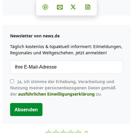
Teilen auf Facebook
Teilen auf Whatsapp
Teilen auf Telegram
Teilen auf Pinterest
Per E-Mail teilen
Post auf X
Newsletter abonni
Newsletter von news.de
Täglich kostenlos & topaktuell informiert: Eilmeldungen,
Regionales und Weltgeschehen. Jetzt anmelden!
Ja, ich stimme der Erhebung, Verarbeitung und
Nutzung meiner personenbezogenen Daten gemäß
der
ausführlichen Einwilligungserklärung
zu.
Absenden
0