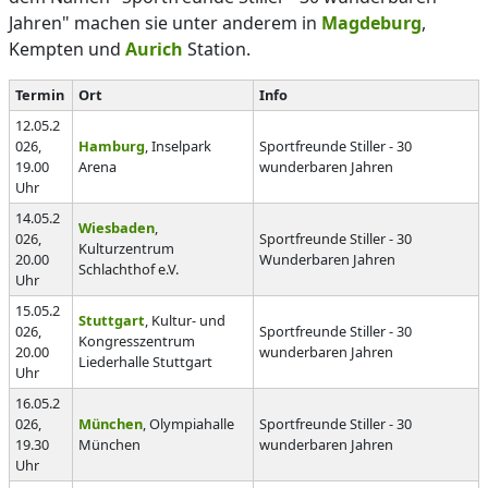
Jahren" machen sie unter anderem in
Magdeburg
,
Kempten und
Aurich
Station.
Termin
Ort
Info
12.05.2
026,
Hamburg
, Inselpark
Sportfreunde Stiller - 30
19.00
Arena
wunderbaren Jahren
Uhr
14.05.2
Wiesbaden
,
026,
Sportfreunde Stiller - 30
Kulturzentrum
20.00
Wunderbaren Jahren
Schlachthof e.V.
Uhr
15.05.2
Stuttgart
, Kultur- und
026,
Sportfreunde Stiller - 30
Kongresszentrum
20.00
wunderbaren Jahren
Liederhalle Stuttgart
Uhr
16.05.2
026,
München
, Olympiahalle
Sportfreunde Stiller - 30
19.30
München
wunderbaren Jahren
Uhr