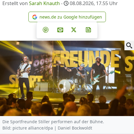
Erstellt von
Sarah Knauth
-
08.08.2026, 17.55
Uhr
news.de zu Google hinzufügen
news.de zu Google hinzufüg
Teilen auf Facebook
Teilen auf Whatsapp
Teilen auf Telegram
Teilen auf Pinterest
Per E-Mail teilen
Post auf X
Newsletter abonni
Die Sportfreunde Stiller performen auf der Bühne.
Bild: picture alliance/dpa | Daniel Bockwoldt