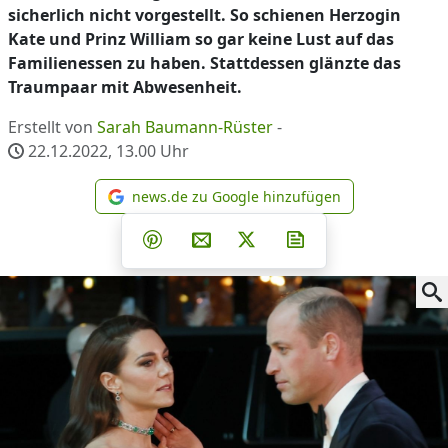
sicherlich nicht vorgestellt. So schienen Herzogin
Kate und Prinz William so gar keine Lust auf das
Familienessen zu haben. Stattdessen glänzte das
Traumpaar mit Abwesenheit.
Erstellt von
Sarah Baumann-Rüster
-
22.12.2022, 13.00
Uhr
news.de zu Google hinzufügen
news.de zu Google hinzufüg
Teilen auf Facebook
Teilen auf Whatsapp
Teilen auf Telegram
Teilen auf Pinterest
Per E-Mail teilen
Post auf X
Newsletter abonni