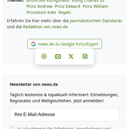
Themen:
Britisches Königshaus
König Charles III.
Prinz Andrew
Prinz Edward
Prinz William
Prinzessin Kate
Royals
Erfahren Sie hier mehr über die
journalistischen Standards
und die
Redaktion von news.de.
news.de zu Google hinzufügen
news.de zu Google hinzufüg
Teilen auf Facebook
Teilen auf Whatsapp
Teilen auf Telegram
Teilen auf Pinterest
Per E-Mail teilen
Post auf X
Newsletter abonni
Newsletter von news.de
Täglich kostenlos & topaktuell informiert: Eilmeldungen,
Regionales und Weltgeschehen. Jetzt anmelden!
Ja, ich stimme der Erhebung, Verarbeitung und