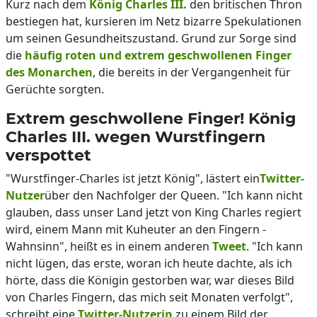
Kurz nach dem
König Charles III.
den britischen Thron
bestiegen hat, kursieren im Netz bizarre Spekulationen
um seinen Gesundheitszustand. Grund zur Sorge sind
die
häufig roten und extrem geschwollenen Finger
des Monarchen
, die bereits in der Vergangenheit für
Gerüchte sorgten.
Extrem geschwollene Finger! König
Charles III. wegen Wurstfingern
verspottet
"Wurstfinger-Charles ist jetzt König", lästert ein
Twitter-
Nutzer
über den Nachfolger der Queen. "Ich kann nicht
glauben, dass unser Land jetzt von King Charles regiert
wird, einem Mann mit Kuheuter an den Fingern -
Wahnsinn", heißt es in einem anderen
Tweet
. "Ich kann
nicht lügen, das erste, woran ich heute dachte, als ich
hörte, dass die Königin gestorben war, war dieses Bild
von Charles Fingern, das mich seit Monaten verfolgt",
schreibt eine
Twitter-Nutzerin
zu einem Bild der