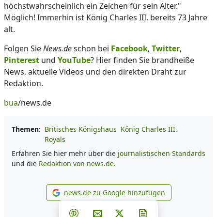
höchstwahrscheinlich ein Zeichen für sein Alter."
Möglich! Immerhin ist König Charles III. bereits 73 Jahre
alt.
Folgen Sie
News.de
schon bei
Facebook
,
Twitter
,
Pinterest
und
YouTube
? Hier finden Sie brandheiße
News, aktuelle Videos und den direkten Draht zur
Redaktion.
bua
/news.de
Themen:
Britisches Königshaus
König Charles III.
Royals
Erfahren Sie hier mehr über die
journalistischen Standards
und die
Redaktion von news.de.
news.de zu Google hinzufügen
news.de zu Google hinzufüg
Teilen auf Facebook
Teilen auf Whatsapp
Teilen auf Telegram
Teilen auf Pinterest
Per E-Mail teilen
Post auf X
Newsletter abonni