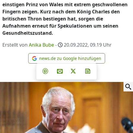
einstigen Prinz von Wales mit extrem geschwollenen
Fingern zeigen. Kurz nach dem König Charles den
britischen Thron bestiegen hat, sorgen die
Aufnahmen erneut für Spekulationen um seinen
Gesundheitszustand.
Erstellt von
Anika Bube
-
20.09.2022, 09.19
Uhr
news.de zu Google hinzufügen
news.de zu Google hinzufüg
Teilen auf Facebook
Teilen auf Whatsapp
Teilen auf Telegram
Teilen auf Pinterest
Per E-Mail teilen
Post auf X
Newsletter abonni