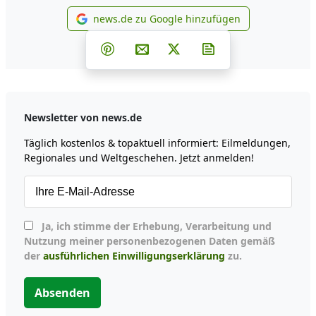
news.de zu Google hinzufügen
news.de zu Google hinzufüg
Teilen auf Facebook
Teilen auf Whatsapp
Teilen auf Telegram
Teilen auf Pinterest
Per E-Mail teilen
Post auf X
Newsletter abonni
Newsletter von news.de
Täglich kostenlos & topaktuell informiert: Eilmeldungen,
Regionales und Weltgeschehen. Jetzt anmelden!
Ja, ich stimme der Erhebung, Verarbeitung und
Nutzung meiner personenbezogenen Daten gemäß
der
ausführlichen Einwilligungserklärung
zu.
Absenden