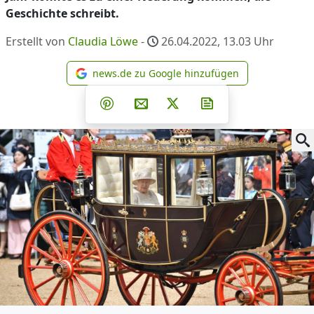
Geschichte schreibt.
Erstellt von
Claudia Löwe
-
26.04.2022, 13.03
Uhr
news.de zu Google hinzufügen
news.de zu Google hinzufüg
Teilen auf Facebook
Teilen auf Whatsapp
Teilen auf Telegram
Teilen auf Pinterest
Per E-Mail teilen
Post auf X
Newsletter abonni