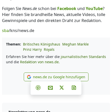
Folgen Sie
News.de
schon bei
Facebook
und
YouTube
?
Hier finden Sie brandheiße News, aktuelle Videos, tolle
Gewinnspiele und den direkten Draht zur Redaktion.
sba
/kns/news.de
Themen:
Britisches Königshaus
Meghan Markle
Prinz Harry
Royals
Erfahren Sie hier mehr über die
journalistischen Standards
und die
Redaktion von news.de.
news.de zu Google hinzufügen
news.de zu Google hinzufüg
Teilen auf Facebook
Teilen auf Whatsapp
Teilen auf Telegram
Teilen auf Pinterest
Per E-Mail teilen
Post auf X
Newsletter abonni
Newsletter von news.de