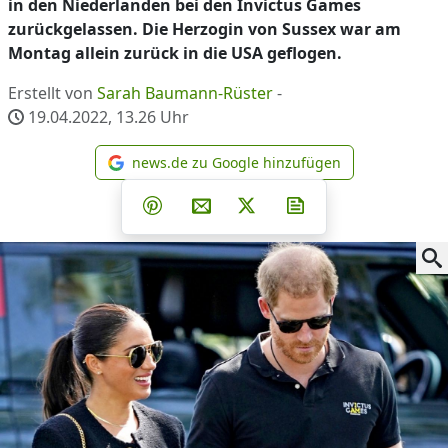
in den Niederlanden bei den Invictus Games
zurückgelassen. Die Herzogin von Sussex war am
Montag allein zurück in die USA geflogen.
Erstellt von
Sarah Baumann-Rüster
-
19.04.2022, 13.26
Uhr
news.de zu Google hinzufügen
news.de zu Google hinzufüg
Teilen auf Facebook
Teilen auf Whatsapp
Teilen auf Telegram
Teilen auf Pinterest
Per E-Mail teilen
Post auf X
Newsletter abonni