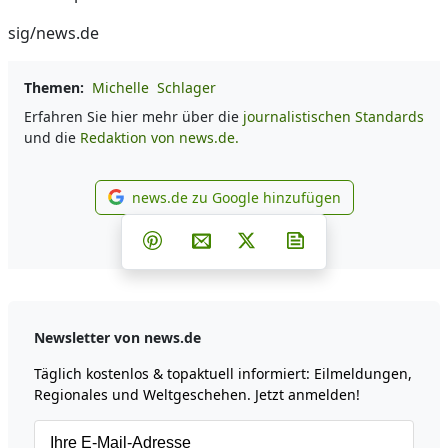
sig/news.de
Themen:
Michelle
Schlager
Erfahren Sie hier mehr über die
journalistischen Standards
und die
Redaktion von news.de.
news.de zu Google hinzufügen
news.de zu Google hinzufüg
Teilen auf Facebook
Teilen auf Whatsapp
Teilen auf Telegram
Teilen auf Pinterest
Per E-Mail teilen
Post auf X
Newsletter abonni
Newsletter von news.de
Täglich kostenlos & topaktuell informiert: Eilmeldungen,
Regionales und Weltgeschehen. Jetzt anmelden!