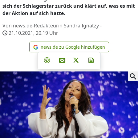
sich der Schlagerstar zurück und klärt auf, was es mit
der Aktion auf sich hatte.
Von news.de-Redakteurin Sandra Ignatzy -
21.10.2021, 20.19
Uhr
news.de zu Google hinzufügen
news.de zu Google hinzufüg
Teilen auf Facebook
Teilen auf Whatsapp
Teilen auf Telegram
Teilen auf Pinterest
Per E-Mail teilen
Post auf X
Newsletter abonni