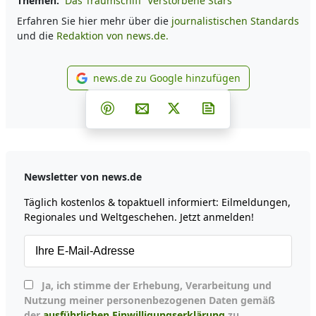
Themen:
Das Traumschiff
Verstorbene Stars
Erfahren Sie hier mehr über die
journalistischen Standards
und die
Redaktion von news.de.
news.de zu Google hinzufügen
news.de zu Google hinzufüg
Teilen auf Facebook
Teilen auf Whatsapp
Teilen auf Telegram
Teilen auf Pinterest
Per E-Mail teilen
Post auf X
Newsletter abonni
Newsletter von news.de
Täglich kostenlos & topaktuell informiert: Eilmeldungen,
Regionales und Weltgeschehen. Jetzt anmelden!
Ja, ich stimme der Erhebung, Verarbeitung und
Nutzung meiner personenbezogenen Daten gemäß
der
ausführlichen Einwilligungserklärung
zu.