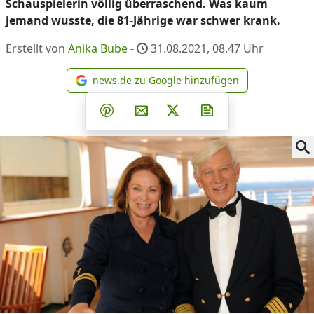
Schauspielerin völlig überraschend. Was kaum
jemand wusste, die 81-Jährige war schwer krank.
Erstellt von
Anika Bube
-
31.08.2021, 08.47
Uhr
news.de zu Google hinzufügen
news.de zu Google hinzufüg
Teilen auf Facebook
Teilen auf Whatsapp
Teilen auf Telegram
Teilen auf Pinterest
Per E-Mail teilen
Post auf X
Newsletter abonni