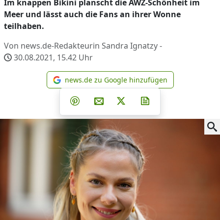
Im knappen Bikini planscht die AWZ-Schönheit im
Meer und lässt auch die Fans an ihrer Wonne
teilhaben.
Von news.de-Redakteurin Sandra Ignatzy -
30.08.2021, 15.42
Uhr
news.de zu Google hinzufügen
news.de zu Google hinzufüg
Teilen auf Facebook
Teilen auf Whatsapp
Teilen auf Telegram
Teilen auf Pinterest
Per E-Mail teilen
Post auf X
Newsletter abonni