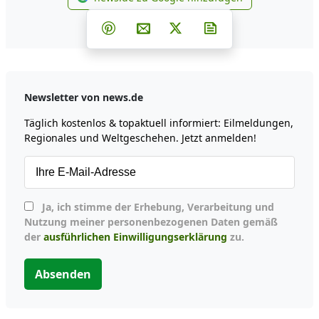
news.de zu Google hinzufüg
Teilen auf Facebook
Teilen auf Whatsapp
Teilen auf Telegram
Teilen auf Pinterest
Per E-Mail teilen
Post auf X
Newsletter abonni
Newsletter von news.de
Täglich kostenlos & topaktuell informiert: Eilmeldungen,
Regionales und Weltgeschehen. Jetzt anmelden!
Ja, ich stimme der Erhebung, Verarbeitung und
Nutzung meiner personenbezogenen Daten gemäß
der
ausführlichen Einwilligungserklärung
zu.
Absenden